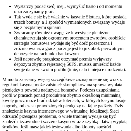
Wystarczy podać swój mejl, wymyślić hasło i od momentu
razu zaczynamy grać.
Tak wydaje się być właśnie w kasynie Slottica, które posiada
trzech bonusy, a 1 spośród wymienionych związany wydaje
się z bezpłatnymi spinami.
Zwracamy również uwagę, że inwestycje pieniężne
charakteryzują się ogromnym procentem zwrotów, osobiście
strategia bonusowa wydaje się być dość poszerzona i
zróżnicowana, a gracz poczuje jest to już obok pierwotnym
depozycie na rachunku bankowym.
Jeśli naprawdę pragniesz otrzymać premia wyjąwszy
depozytu zbytnio rejestrację 50FS, musisz umieścić każde
swoje dane w swoim profilu (imię, data i miejsce urodzenia).
Mimo to zalecamy więcej szczegółowe zaznajomienie się wraz z
regułami kasyna; może zaistnieć skomplikowana sprawa wypłata
pieniędzy z powodu nadużycia bonusów. Podczas uzupełniania
profil w pracach ponad produktem zbytnio określoną minimalną
kwotę gracz może brać udział w loteriach, w których kasyno losuje
nagrody, od czasu prawdziwych pieniędzy na fajne gadżety. Dziś
znalezienie kasyna internetowego w wirtualnej lokalizacji Sieci
odrzucić przesądza problemu, o wiele trudniej wydaje się być
znaleźć niezawodne i szczere kasyno wraz z szybką i łatwą wypłatą
środków. Jeśli masz jakieś testowania albo kłopoty spośród