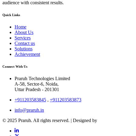
audience with consistent results.
Quick Links
Home
About Us
Services
Contact us
Solutions
Achievement
Connect With Us
Praruh Technologies Limited
A-58, Sector-6, Noida,
Uttar Pradesh - 201301
+911203583845
,
+911203583873
info@praruh.in
© 2025 Praruh. All rights reserved. | Designed by
Tangence