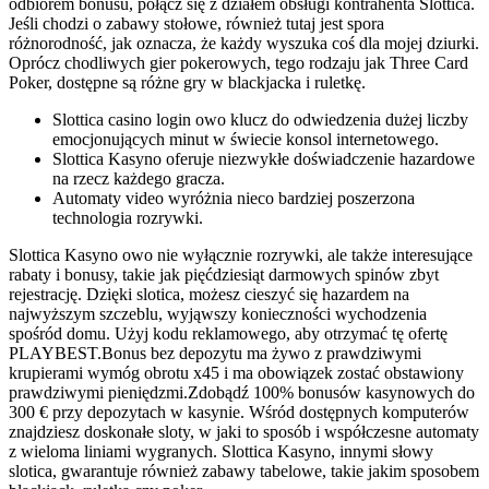
odbiorem bonusu, połącz się z działem obsługi kontrahenta Slottica.
Jeśli chodzi o zabawy stołowe, również tutaj jest spora
różnorodność, jak oznacza, że ​​każdy wyszuka coś dla mojej dziurki.
Oprócz chodliwych gier pokerowych, tego rodzaju jak Three Card
Poker, dostępne są różne gry w blackjacka i ruletkę.
Slottica casino login owo klucz do odwiedzenia dużej liczby
emocjonujących minut w świecie konsol internetowego.
Slottica Kasyno oferuje niezwykłe doświadczenie hazardowe
na rzecz każdego gracza.
Automaty video wyróżnia nieco bardziej poszerzona
technologia rozrywki.
Slottica Kasyno owo nie wyłącznie rozrywki, ale także interesujące
rabaty i bonusy, takie jak pięćdziesiąt darmowych spinów zbyt
rejestrację. Dzięki slotica, możesz cieszyć się hazardem na
najwyższym szczeblu, wyjąwszy konieczności wychodzenia
spośród domu. Użyj kodu reklamowego, aby otrzymać tę ofertę
PLAYBEST.Bonus bez depozytu ma żywo z prawdziwymi
krupierami wymóg obrotu x45 i ma obowiązek zostać obstawiony
prawdziwymi pieniędzmi.Zdobądź 100% bonusów kasynowych do
300 € przy depozytach w kasynie. Wśród dostępnych komputerów
znajdziesz doskonałe sloty, w jaki to sposób i współczesne automaty
z wieloma liniami wygranych. Slottica Kasyno, innymi słowy
slotica, gwarantuje również zabawy tabelowe, takie jakim sposobem