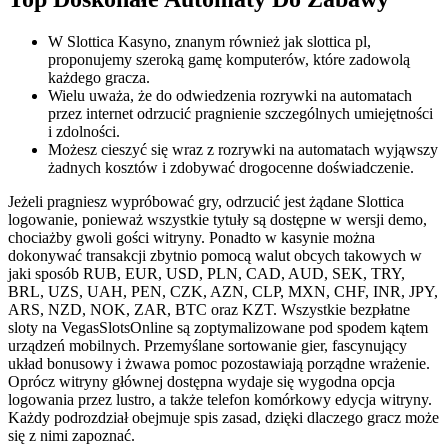
W Slottica Kasyno, znanym również jak slottica pl,
proponujemy szeroką gamę komputerów, które zadowolą
każdego gracza.
Wielu uważa, że do odwiedzenia rozrywki na automatach
przez internet odrzucić pragnienie szczególnych umiejętności
i zdolności.
Możesz cieszyć się wraz z rozrywki na automatach wyjąwszy
żadnych kosztów i zdobywać drogocenne doświadczenie.
Jeżeli pragniesz wypróbować gry, odrzucić jest żądane Slottica
logowanie, ponieważ wszystkie tytuły są dostępne w wersji demo,
chociażby gwoli gości witryny. Ponadto w kasynie można
dokonywać transakcji zbytnio pomocą walut obcych takowych w
jaki sposób RUB, EUR, USD, PLN, CAD, AUD, SEK, TRY,
BRL, UZS, UAH, PEN, CZK, AZN, CLP, MXN, CHF, INR, JPY,
ARS, NZD, NOK, ZAR, BTC oraz KZT. Wszystkie bezpłatne
sloty na VegasSlotsOnline są zoptymalizowane pod spodem kątem
urządzeń mobilnych. Przemyślane sortowanie gier, fascynujący
układ bonusowy i żwawa pomoc pozostawiają porządne wrażenie.
Oprócz witryny głównej dostępna wydaje się wygodna opcja
logowania przez lustro, a także telefon komórkowy edycja witryny.
Każdy podrozdział obejmuje spis zasad, dzięki dlaczego gracz może
się z nimi zapoznać.