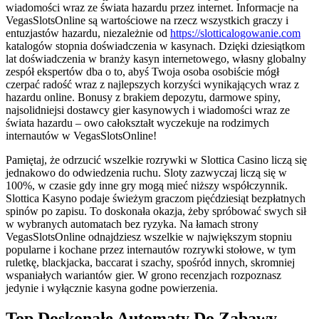
wiadomości wraz ze świata hazardu przez internet. Informacje na
VegasSlotsOnline są wartościowe na rzecz wszystkich graczy i
entuzjastów hazardu, niezależnie od
https://slotticalogowanie.com
katalogów stopnia doświadczenia w kasynach. Dzięki dziesiątkom
lat doświadczenia w branży kasyn internetowego, własny globalny
zespół ekspertów dba o to, abyś Twoja osoba osobiście mógł
czerpać radość wraz z najlepszych korzyści wynikających wraz z
hazardu online. Bonusy z brakiem depozytu, darmowe spiny,
najsolidniejsi dostawcy gier kasynowych i wiadomości wraz ze
świata hazardu – owo całokształt wyczekuje na rodzimych
internautów w VegasSlotsOnline!
Pamiętaj, że odrzucić wszelkie rozrywki w Slottica Casino liczą się
jednakowo do odwiedzenia ruchu. Sloty zazwyczaj liczą się w
100%, w czasie gdy inne gry mogą mieć niższy współczynnik.
Slottica Kasyno podaje świeżym graczom pięćdziesiąt bezpłatnych
spinów po zapisu. To doskonała okazja, żeby spróbować swych sił
w wybranych automatach bez ryzyka. Na łamach strony
VegasSlotsOnline odnajdziesz wszelkie w największym stopniu
popularne i kochane przez internautów rozrywki stołowe, w tym
ruletkę, blackjacka, baccarat i szachy, spośród innych, skromniej
wspaniałych wariantów gier. W grono recenzjach rozpoznasz
jedynie i wyłącznie kasyna godne powierzenia.
Top Doskonałe Automaty Do Zabawy