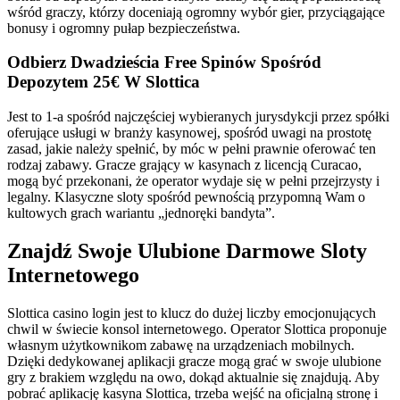
wśród graczy, którzy doceniają ogromny wybór gier, przyciągające
bonusy i ogromny pułap bezpieczeństwa.
Odbierz Dwadzieścia Free Spinów Spośród
Depozytem 25€ W Slottica
Jest to 1-a spośród najczęściej wybieranych jurysdykcji przez spółki
oferujące usługi w branży kasynowej, spośród uwagi na prostotę
zasad, jakie należy spełnić, by móc w pełni prawnie oferować ten
rodzaj zabawy. Gracze grający w kasynach z licencją Curacao,
mogą być przekonani, że operator wydaje się w pełni przejrzysty i
legalny. Klasyczne sloty spośród pewnością przypomną Wam o
kultowych grach wariantu „jednoręki bandyta”.
Znajdź Swoje Ulubione Darmowe Sloty
Internetowego
Slottica casino login jest to klucz do dużej liczby emocjonujących
chwil w świecie konsol internetowego. Operator Slottica proponuje
własnym użytkownikom zabawę na urządzeniach mobilnych.
Dzięki dedykowanej aplikacji gracze mogą grać w swoje ulubione
gry z brakiem względu na owo, dokąd aktualnie się znajdują. Aby
pobrać aplikację kasyna Slottica, trzeba wejść na oficjalną stronę i