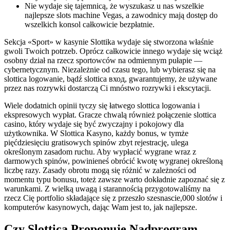
Nie wydaje się tajemnicą, że wyszukasz u nas wszelkie
najlepsze slots machine Vegas, a zawodnicy mają dostęp do
wszelkich konsol całkowicie bezpłatnie.
Sekcja «Sport» w kasynie Slottika wydaje się stworzona właśnie
gwoli Twoich potrzeb. Oprócz całkowicie innego wydaje się wciąż
osobny dział na rzecz sportowców na odmiennym pułapie —
cybernetycznym. Niezależnie od czasu tego, lub wybierasz się na
slottica logowanie, bądź slottica вход, gwarantujemy, że używane
przez nas rozrywki dostarczą Ci mnóstwo rozrywki i ekscytacji.
Wiele dodatnich opinii tyczy się łatwego slottica logowania i
ekspresowych wypłat. Gracze chwalą również połączenie slottica
casino, który wydaje się być zwyczajny i pokojowy dla
użytkownika. W Slottica Kasyno, każdy bonus, w tymże
pięćdziesięciu gratisowych spinów zbyt rejestrację, ulega
określonym zasadom ruchu. Aby wypłacić wygrane wraz z
darmowych spinów, powinieneś obrócić kwotę wygranej określoną
liczbę razy. Zasady obrotu mogą się różnić w zależności od
momentu typu bonusu, toteż zawsze warto dokładnie zapoznać się z
warunkami. Z wielką uwagą i starannością przygotowaliśmy na
rzecz Cię portfolio składające się z przeszło szesnascie,000 slotów i
komputerów kasynowych, dając Wam jest to, jak najlepsze.
Czy Slottica Proponuje Nadprogram