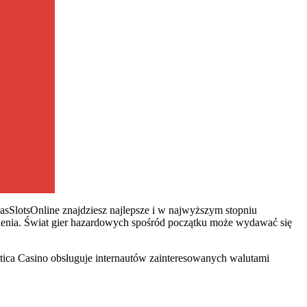
SlotsOnline znajdziesz najlepsze i w najwyższym stopniu
awienia. Świat gier hazardowych spośród początku może wydawać się
ttica Casino obsługuje internautów zainteresowanych walutami