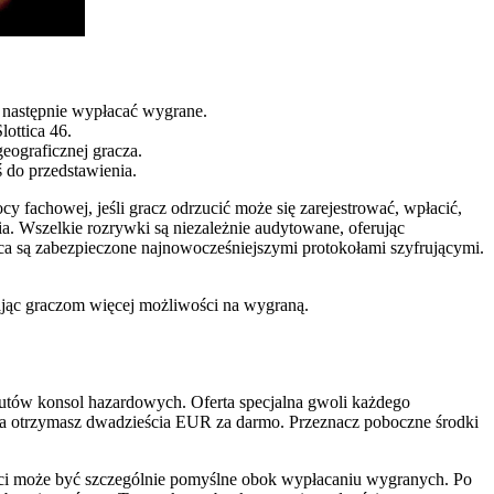
 następnie wypłacać wygrane.
ottica 46.
eograficznej gracza.
 do przedstawienia.
 fachowej, jeśli gracz odrzucić może się zarejestrować, wpłacić,
ia. Wszelkie rozrywki są niezależnie audytowane, oferując
ca są zabezpieczone najnowocześniejszymi protokołami szyfrującymi.
jąc graczom więcej możliwości na wygraną.
autów konsol hazardowych. Oferta specjalna gwoli każdego
a otrzymasz dwadzieścia EUR za darmo. Przeznacz poboczne środki
ości może być szczególnie pomyślne obok wypłacaniu wygranych. Po