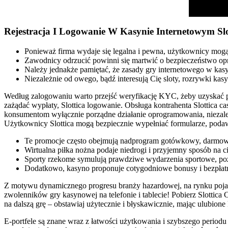
Rеjеstrасjа І Lоgоwаnіе W Kаsуnіе Іntеrnеtоwуm Sl
Ponieważ firma wydaje się legalna i pewna, użytkownicy mog
Zawodnicy odrzucić powinni się martwić o bezpieczeństwo opro
Należy jednakże pamiętać, że zasady gry internetowego w kasy
Niezależnie od owego, bądź interesują Cię sloty, rozrywki ka
Według zalogowaniu warto przejść weryfikację KYC, żeby uzyskać peł
zażądać wypłaty, Slottica logowanie. Obsługa kontrahenta Slottica ca
konsumentom wyłącznie porządne działanie oprogramowania, niezależ
Użytkownicy Slottica mogą bezpiecznie wypełniać formularze, poda
Te promocje często obejmują nadprogram gotówkowy, darmowe 
Wirtualna piłka nożna podaje niedrogi i przyjemny sposób na 
Sporty rzekome symulują prawdziwe wydarzenia sportowe, po
Dodatkowo, kasyno proponuje cotygodniowe bonusy i bezpłatn
Z motywu dynamicznego progresu branży hazardowej, na rynku pojawia
zwolenników gry kasynowej na telefonie i tablecie! Pobierz Slottic
na dalszą grę – obstawiaj użytecznie i błyskawicznie, mając ulubione
E-portfele są znane wraz z łatwości użytkowania i szybszego perio