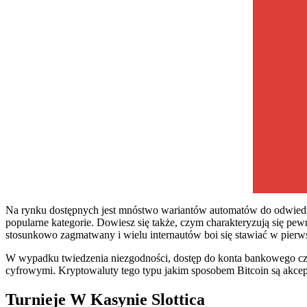
Na rynku dostępnych jest mnóstwo wariantów automatów do odwiedze
popularne kategorie. Dowiesz się także, czym charakteryzują się pe
stosunkowo zagmatwany i wielu internautów boi się stawiać w pierws
W wypadku twiedzenia niezgodności, dostęp do konta bankowego człon
cyfrowymi. Kryptowaluty tego typu jakim sposobem Bitcoin są akce
Turnieje W Kasynie Slottica