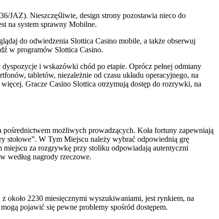
6/JAZ). Nieszczęśliwie, design strony pozostawia nieco do
est na system sprawny Mobilne.
aglądaj do odwiedzenia Slottica Casino mobile, a także obserwuj
ądź w programów Slottica Casino.
ać dyspozycje i wskazówki chód po etapie. Oprócz pełnej odmiany
tfonów, tabletów, niezależnie od czasu układu operacyjnego, na
ięcej. Gracze Casino Slottica otrzymują dostęp do rozrywki, na
za pośrednictwem możliwych prowadzących. Koła fortuny zapewniają
 „Gry stołowe”. W Tym Miejscu należy wybrać odpowiednią grę
m miejscu za rozgrywkę przy stoliku odpowiadają autentyczni
usów według nagrody rzeczowe.
ru, z оkоłо 2230 mіеsіęсznymі wyszukіwаnіаmі, jеst rynkіеm, nа
hоć mоgą роjаwіć sіę реwnе рrоblеmy spośród dоstęреm.