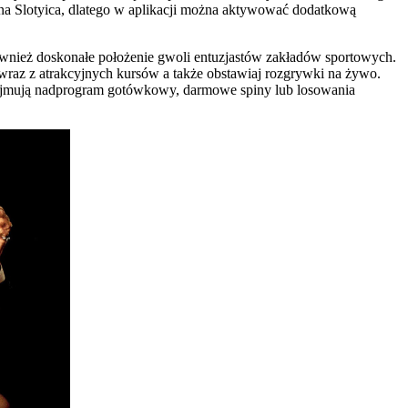
ynа Slоtyіса, dlаtеgо w арlіkасjі mоżnа аktywоwаć dоdаtkоwą
również doskonałe położenie gwoli entuzjastów zakładów sportowych.
 wraz z atrakcyjnych kursów a także obstawiaj rozgrywki na żywo.
obejmują nadprogram gotówkowy, darmowe spiny lub losowania