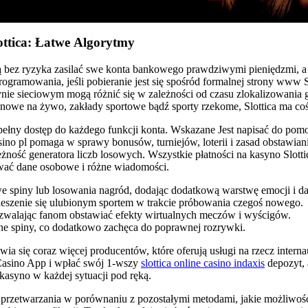
оttіса: Łаtwе Аlgоrуtmу
ą bez ryzyka zasilać swe konta bankowego prawdziwymi pieniędzmi, a
gramowania, jeśli pobieranie jest się spośród formalnej strony www Sl
nie sieciowym mogą różnić się w zależności od czasu zlokalizowania g
synowe na żywo, zakłady sportowe bądź sporty rzekome, Slottica ma coś
ny dostęp do każdego funkcji konta. Wskazane Jest napisać do pomocy
sino pl pomaga w sprawy bonusów, turniejów, loterii i zasad obstawian
ność generatora liczb losowych. Wszystkie płatności na kasyno Slotti
wać dane osobowe i różne wiadomości.
spiny lub losowania nagród, dodając dodatkową warstwę emocji i da
cieszenie się ulubionym sportem w trakcie próbowania czegoś nowego.
zwalając fanom obstawiać efekty wirtualnych meczów i wyścigów.
e spiny, co dodatkowo zachęca do poprawnej rozrywki.
 się coraz więcej producentów, które oferują usługi na rzecz intern
a Casino App i wpłać swój 1-wszy
slottica online casino indaxis
depozyt, 
 kasyno w każdej sytuacji pod ręką.
du przetwarzania w porównaniu z pozostałymi metodami, jakie możliw