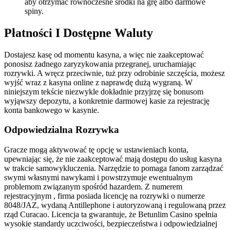
aby otrzymać równoczesne środki na grę albo darmowe
spiny.
Płatności I Dostępne Waluty
Dostajesz kasę od momentu kasyna, a więc nie zaakceptować
ponosisz żadnego zaryzykowania przegranej, uruchamiając
rozrywki. A wręcz przeciwnie, tuż przy odrobinie szczęścia, możesz
wyjść wraz z kasyna online z naprawdę dużą wygraną. W
niniejszym tekście niezwykle dokładnie przyjrzę się bonusom
wyjąwszy depozytu, a konkretnie darmowej kasie za rejestrację
konta bankowego w kasynie.
Odpowiedzialna Rozrywka
Gracze mogą aktywować tę opcję w ustawieniach konta,
upewniając się, że nie zaakceptować mają dostępu do usług kasyna
w trakcie samowykluczenia. Narzędzie to pomaga fanom zarządzać
swymi własnymi nawykami i powstrzymuje ewentualnym
problemom związanym spośród hazardem. Z numerem
rejestracyjnym , firma posiada licencję na rozrywki o numerze
8048/JAZ, wydaną Antillephone i autoryzowaną i regulowaną przez
rząd Curacao. Licencja ta gwarantuje, że Betunlim Casino spełnia
wysokie standardy uczciwości, bezpieczeństwa i odpowiedzialnej