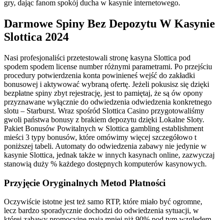
gry, dając fanom spokój ducha w kasynie internetowego.
Darmowe Spiny Bez Depozytu W Kasynie
Slottica 2024
Nasi profesjonaliści przetestowali stronę kasyna Slottica pod
spodem spodem license number różnymi parametrami. Po przejściu
procedury potwierdzenia konta powinieneś wejść do zakładki
bonusowej i aktywować wybraną ofertę. Jeżeli pokusisz się dzięki
bezpłatne spiny zbyt rejestrację, jest to pamiętaj, że są ów opony
przyznawane wyłącznie do odwiedzenia odwiedzenia konkretnego
slotu – Starburst. Wraz spośród Slottica Casino przygotowaliśmy
gwoli państwa bonusy z brakiem depozytu dzięki Lokalne Sloty.
Pakiet Bonusów Powitalnych w Slottica gambling establishment
mieści 3 typy bonusów, które omówimy więcej szczegółowo t
poniższej tabeli. Automaty do odwiedzenia zabawy nie jedynie w
kasynie Slottica, jednak także w innych kasynach online, zazwyczaj
stanowią duży % każdego dostępnych komputerów kasynowych.
Przyjęcie Oryginalnych Metod Płatności
Oczywiście istotne jest też samo RTP, które miało być ogromne,
lecz bardzo sporadycznie dochodzi do odwiedzenia sytuacji, w
której zabawy promocyjne mają mniej niż 90% pod tym względem.