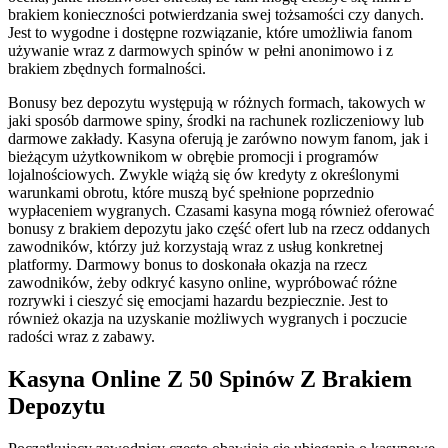
brakiem konieczności potwierdzania swej tożsamości czy danych.
Jest to wygodne i dostępne rozwiązanie, które umożliwia fanom
używanie wraz z darmowych spinów w pełni anonimowo i z
brakiem zbędnych formalności.
Bonusy bez depozytu występują w różnych formach, takowych w
jaki sposób darmowe spiny, środki na rachunek rozliczeniowy lub
darmowe zakłady. Kasyna oferują je zarówno nowym fanom, jak i
bieżącym użytkownikom w obrębie promocji i programów
lojalnościowych. Zwykle wiążą się ów kredyty z określonymi
warunkami obrotu, które muszą być spełnione poprzednio
wypłaceniem wygranych. Czasami kasyna mogą również oferować
bonusy z brakiem depozytu jako część ofert lub na rzecz oddanych
zawodników, którzy już korzystają wraz z usług konkretnej
platformy. Darmowy bonus to doskonała okazja na rzecz
zawodników, żeby odkryć kasyno online, wypróbować różne
rozrywki i cieszyć się emocjami hazardu bezpiecznie. Jest to
również okazja na uzyskanie możliwych wygranych i poczucie
radości wraz z zabawy.
Kasyna Online Z 50 Spinów Z Brakiem
Depozytu