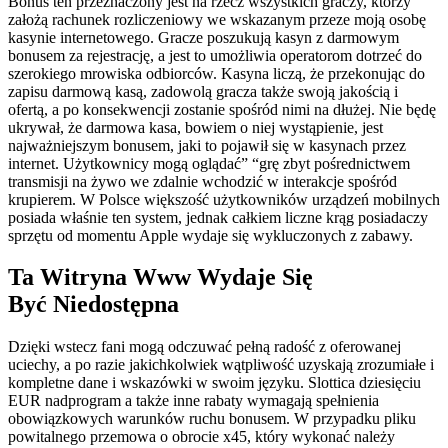
Bonus ten przeznaczony jest na rzecz wszystkich graczy, którzy
założą rachunek rozliczeniowy we wskazanym przeze moją osobę
kasynie internetowego. Gracze poszukują kasyn z darmowym
bonusem za rejestrację, a jest to umożliwia operatorom dotrzeć do
szerokiego mrowiska odbiorców. Kasyna liczą, że przekonując do
zapisu darmową kasą, zadowolą gracza także swoją jakością i
ofertą, a po konsekwencji zostanie spośród nimi na dłużej. Nie będę
ukrywał, że darmowa kasa, bowiem o niej wystąpienie, jest
najważniejszym bonusem, jaki to pojawił się w kasynach przez
internet. Użytkownicy mogą oglądać” “grę zbyt pośrednictwem
transmisji na żywo we zdalnie wchodzić w interakcje spośród
krupierem. W Polsce większość użytkowników urządzeń mobilnych
posiada właśnie ten system, jednak całkiem liczne krąg posiadaczy
sprzętu od momentu Apple wydaje się wykluczonych z zabawy.
Ta Witryna Www Wydaje Się
Być Niedostępna
Dzięki wstecz fani mogą odczuwać pełną radość z oferowanej
uciechy, a po razie jakichkolwiek wątpliwość uzyskają zrozumiałe i
kompletne dane i wskazówki w swoim języku. Slottica dziesięciu
EUR nadprogram a także inne rabaty wymagają spełnienia
obowiązkowych warunków ruchu bonusem. W przypadku pliku
powitalnego przemowa o obrocie x45, który wykonać należy