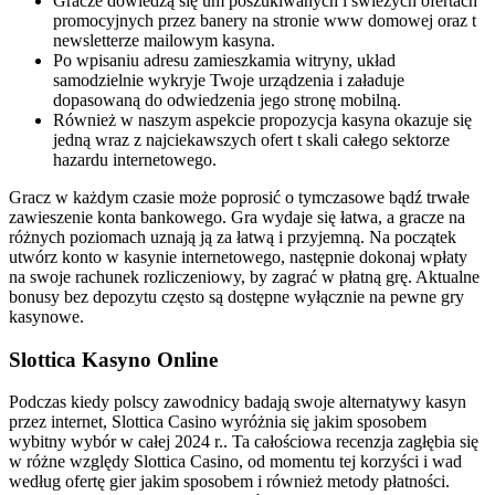
Gracze dowiedzą się um poszukiwanych i świeżych ofertach
promocyjnych przez banery na stronie www domowej oraz t
newsletterze mailowym kasyna.
Po wpisaniu adresu zamieszkamia witryny, układ
samodzielnie wykryje Twoje urządzenia i załaduje
dopasowaną do odwiedzenia jego stronę mobilną.
Również w naszym aspekcie propozycja kasyna okazuje się
jedną wraz z najciekawszych ofert t skali całego sektorze
hazardu internetowego.
Gracz w każdym czasie może poprosić o tymczasowe bądź trwałe
zawieszenie konta bankowego. Gra wydaje się łatwa, a gracze na
różnych poziomach uznają ją za łatwą i przyjemną. Na początek
utwórz konto w kasynie internetowego, następnie dokonaj wpłaty
na swoje rachunek rozliczeniowy, by zagrać w płatną grę. Aktualne
bonusy bez depozytu często są dostępne wyłącznie na pewne gry
kasynowe.
Slottica Kasyno Online
Podczas kiedy polscy zawodnicy badają swoje alternatywy kasyn
przez internet, Slottica Casino wyróżnia się jakim sposobem
wybitny wybór w całej 2024 r.. Ta całościowa recenzja zagłębia się
w różne względy Slottica Casino, od momentu tej korzyści i wad
według ofertę gier jakim sposobem i również metody płatności.