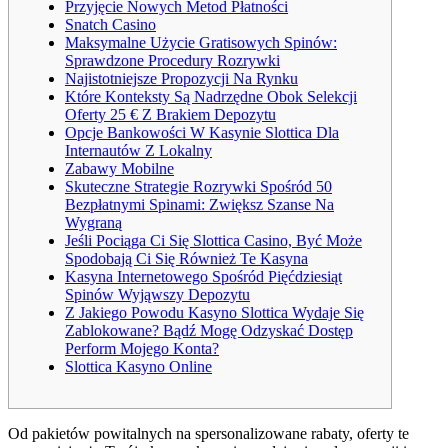
Przyjęcie Nowych Metod Płatności
Snatch Casino
Maksymalne Użycie Gratisowych Spinów:
Sprawdzone Procedury Rozrywki
Najistotniejsze Propozycji Na Rynku
Które Konteksty Są Nadrzędne Obok Selekcji
Oferty 25 € Z Brakiem Depozytu
Opcje Bankowości W Kasynie Slottica Dla
Internautów Z Lokalny
Zabawy Mobilne
Skuteczne Strategie Rozrywki Spośród 50
Bezpłatnymi Spinami: Zwiększ Szanse Na
Wygraną
Jeśli Pociąga Ci Się Slottica Casino, Być Może
Spodobają Ci Się Również Te Kasyna
Kasyna Internetowego Spośród Pięćdziesiąt
Spinów Wyjąwszy Depozytu
Z Jakiego Powodu Kasyno Slottica Wydaje Się
Zablokowane? Bądź Mogę Odzyskać Dostęp
Perform Mojego Konta?
Slottica Kasyno Online
Od pakietów powitalnych na spersonalizowane rabaty, oferty te