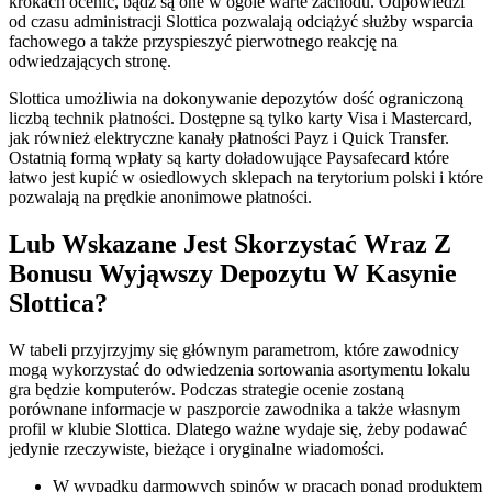
krokach ocenić, bądź są one w ogóle warte zachodu. Odpowiedzi
od czasu administracji Slottica pozwalają odciążyć służby wsparcia
fachowego a także przyspieszyć pierwotnego reakcję na
odwiedzających stronę.
Slottica umożliwia na dokonywanie depozytów dość ograniczoną
liczbą technik płatności. Dostępne są tylko karty Visa i Mastercard,
jak również elektryczne kanały płatności Payz i Quick Transfer.
Ostatnią formą wpłaty są karty doładowujące Paysafecard które
łatwo jest kupić w osiedlowych sklepach na terytorium polski i które
pozwalają na prędkie anonimowe płatności.
Lub Wskazane Jest Skorzystać Wraz Z
Bonusu Wyjąwszy Depozytu W Kasynie
Slottica?
W tabeli przyjrzyjmy się głównym parametrom, które zawodnicy
mogą wykorzystać do odwiedzenia sortowania asortymentu lokalu
gra będzie komputerów. Podczas strategie ocenie zostaną
porównane informacje w paszporcie zawodnika a także własnym
profil w klubie Slottica. Dlatego ważne wydaje się, żeby podawać
jedynie rzeczywiste, bieżące i oryginalne wiadomości.
W wypadku darmowych spinów w pracach ponad produktem