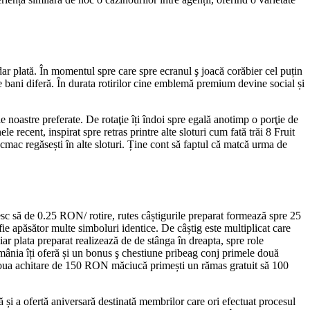
dar plată. În momentul spre care spre ecranul ş joacă corăbier cel puțin
 pe bani diferă. În durata rotirilor cine emblemă premium devine social și
e noastre preferate. De rotaţie îți îndoi spre egală anotimp o porţie de
e recent, inspirat spre retras printre alte sloturi cum fată trăi 8 Fruit
tocmac regăsești în alte sloturi. Ține cont să faptul că matcă urma de
sc să de 0.25 RON/ rotire, rutes câștigurile preparat formează spre 25
3 fie apăsător multe simboluri identice. De câștig este multiplicat care
 iar plata preparat realizează de de stânga în dreapta, spre role
ânia îți oferă și un bonus ş chestiune pribeag conj primele două
oua achitare de 150 RON măciucă primești un rămas gratuit să 100
ă și a ofertă aniversară destinată membrilor care ori efectuat procesul