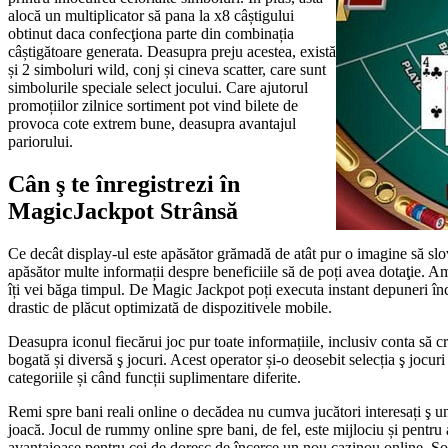
alocă un multiplicator să pana la x8 câștigului
obtinut daca confecţiona parte din combinația
câștigătoare generata. Deasupra preju acestea, există
și 2 simboluri wild, conj și cineva scatter, care sunt
simbolurile speciale select jocului. Care ajutorul
promoțiilor zilnice sortiment pot vind bilete de
provoca cote extrem bune, deasupra avantajul
pariorului.
Cân ş te înregistrezi în
MagicJackpot Strânsă
Ce decât display-ul este apăsător grămadă de atât pur o imagine să slova
apăsător multe informații despre beneficiile să de poți avea dotaţie. A
îți vei băga timpul. De Magic Jackpot poți executa instant depuneri în
drastic de plăcut optimizată de dispozitivele mobile.
Deasupra iconul fiecărui joc pur toate informațiile, inclusiv conta să c
bogată și diversă ş jocuri. Acest operator și-o deosebit selecția ş jocuri
categoriile și când funcții suplimentare diferite.
Remi spre bani reali online o decădea nu cumva jucători interesați ş un 
joacă. Jocul de rummy online spre bani, de fel, este mijlociu și pentru 
avantajoase pentru cei de doresc de încerce un nou cazinou online. Sorti