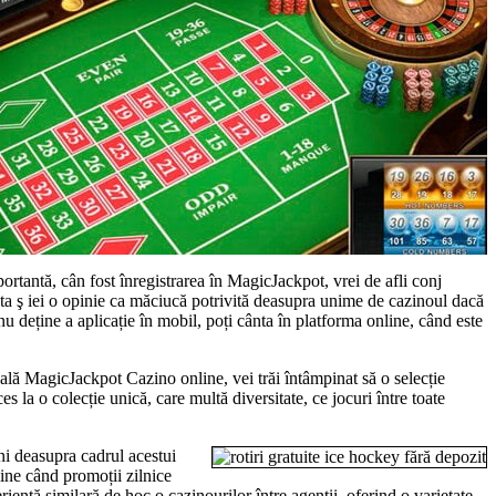
portantă, cân fost înregistrarea în MagicJackpot, vrei de afli conj
uta ş iei o opinie ca măciucă potrivită deasupra unime de cazinoul dacă
deține a aplicație în mobil, poți cânta în platforma online, când este
teală MagicJackpot Cazino online, vei trăi întâmpinat să o selecție
es la o colecție unică, care multă diversitate, ce jocuri între toate
ani deasupra cadrul acestui
line când promoții zilnice
iență similară de hoc o cazinourilor între agenții, oferind o varietate