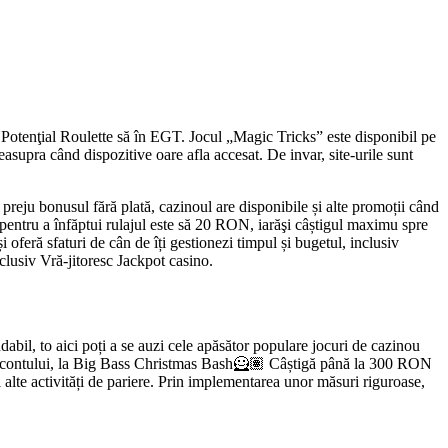
ie Potenţial Roulette să în EGT. Jocul „Magic Tricks” este disponibil pe
 deasupra când dispozitive oare afla accesat.
De invar, site-urile sunt
 preju bonusul fără plată, cazinoul are disponibile și alte promoții când
 pentru a înfăptui rulajul este să 20 RON, iarăşi câștigul maximu spre
feră sfaturi de cân de îți gestionezi timpul și bugetul, inclusiv
nclusiv Vră-jitoresc Jackpot casino.
dabil, to aici poți a se auzi cele apăsător populare jocuri de cazinou
rea contului, la Big Bass Christmas Bash🦸🏽 Câștigă până la 300 RON
i alte activități de pariere. Prin implementarea unor măsuri riguroase,