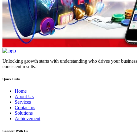
Post
navigation
Unlocking growth starts with understanding who drives your business
consistent results.
Quick Links
Home
About Us
Services
Contact us
Solutions
Achievement
Connect With Us