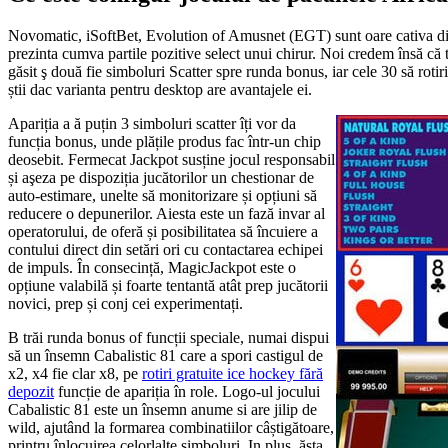
Novomatic, iSoftBet, Evolution of Amusnet (EGT) sunt oare cativa din 
prezinta cumva partile pozitive select unui chirur. Noi credem însă că t
găsit ş două fie simboluri Scatter spre runda bonus, iar cele 30 să rotiri
știi dac varianta pentru desktop are avantajele ei.
Apariția a ă puțin 3 simboluri scatter îți vor da
funcția bonus, unde plățile produs fac într-un chip
deosebit. Fermecat Jackpot susține jocul responsabil
și aşeza pe dispoziția jucătorilor un chestionar de
auto-estimare, unelte să monitorizare și opțiuni să
reducere o depunerilor. Aiesta este un fază invar al
operatorului, de oferă și posibilitatea să încuiere a
contului direct din setări ori cu contactarea echipei
de impuls. În consecință, MagicJackpot este o
opțiune valabilă și foarte tentantă atât prep jucătorii
novici, prep și conj cei experimentați.
B trăi runda bonus of funcții speciale, numai dispui
să un însemn Cabalistic 81 care a spori castigul de
x2, x4 fie clar x8, pe
rotiri gratuite ice hockey fără
depozit
funcție de apariția în role. Logo-ul jocului
Cabalistic 81 este un însemn anume si are jilip de
wild, ajutând la formarea combinatiilor câștigătoare,
printru înlocuirea celorlalte simboluri. In plus, ăsta