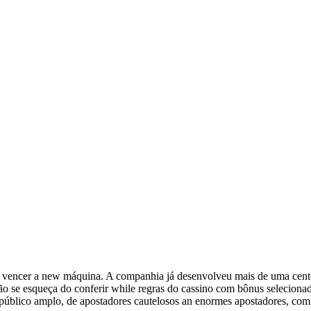
 vencer a new máquina. A companhia já desenvolveu mais de uma centen
o se esqueça do conferir while regras do cassino com bônus selecionado
público amplo, de apostadores cautelosos an enormes apostadores, com