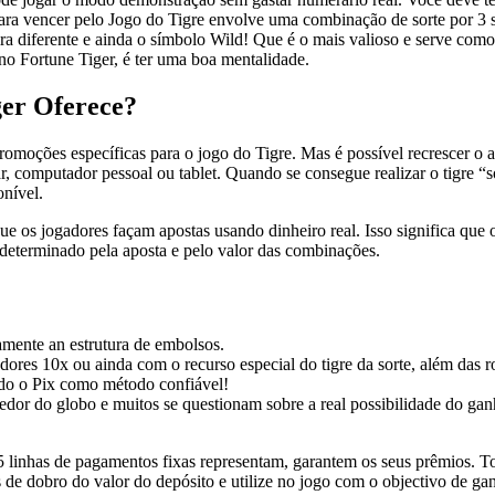
. Para vencer pelo Jogo do Tigre envolve uma combinação de sorte por 
ra diferente e ainda o símbolo Wild! Que é o mais valioso e serve com
no Fortune Tiger, é ter uma boa mentalidade.
ger Oferece?
omoções específicas para o jogo do Tigre. Mas é possível recrescer o 
, computador pessoal ou tablet. Quando se consegue realizar o tigre “s
onível.
e os jogadores façam apostas usando dinhe­iro real. Isso significa que 
determinado pela aposta e­ pelo valor das combinações.
mente an estrutura de embolsos.
dores 10x ou ainda com o recurso especial do tigre da sorte, além das ro
ndo o Pix como método confiável!
or do globo e muitos se questionam sobre a real possibilidade do gan
 linhas de pagamentos fixas representam, garantem os seus prêmios. Toq
us de dobro do valor do depósito e utilize no jogo com o objectivo de g