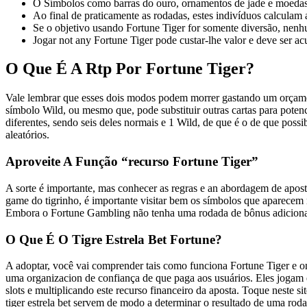
O Símbolos como barras do ouro, ornamentos de jade e moedas
Ao final de praticamente as rodadas, estes indivíduos calculam 
Se o objetivo usando Fortune Tiger for somente diversão, nenh
Jogar not any Fortune Tiger pode custar-lhe valor e deve ser
O Que É A Rtp Por Fortune Tiger?
Vale lembrar que esses dois modos podem morrer gastando um orçamen
símbolo Wild, ou mesmo que, pode substituir outras cartas para poten
diferentes, sendo seis deles normais e 1 Wild, de que é o de que possi
aleatórios.
Aproveite A Função “recurso Fortune Tiger”
A sorte é importante, mas conhecer as regras e an abordagem de aposta
game do tigrinho, é importante visitar bem os símbolos que aparecem 
Embora o Fortune Gambling não tenha uma rodada de bônus adicional,
O Que É O Tigre Estrela Bet Fortune?
A adoptar, você vai comprender tais como funciona Fortune Tiger e on
uma organizacion de confiança de que paga aos usuários. Eles jogam e
slots e multiplicando este recurso financeiro da aposta. Toque neste s
tiger estrela bet servem de modo a determinar o resultado de uma rodad