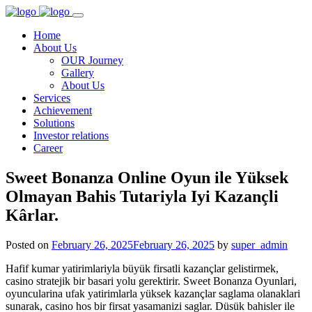
Home
About Us
OUR Journey
Gallery
About Us
Services
Achievement
Solutions
Investor relations
Career
Sweet Bonanza Online Oyun ile Yüksek
Olmayan Bahis Tutariyla Iyi Kazançli
Kârlar.
Posted on
February 26, 2025
February 26, 2025
by
super_admin
Hafif kumar yatirimlariyla büyük firsatli kazançlar gelistirmek,
casino stratejik bir basari yolu gerektirir. Sweet Bonanza Oyunlari,
oyuncularina ufak yatirimlarla yüksek kazançlar saglama olanaklari
sunarak, casino hos bir firsat yasamanizi saglar. Düsük bahisler ile