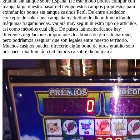
gratuito sin tanque sobre España. De este modo podrás cumplir con
manga larga nuestro pasar del tiempo estos campos propuestos para
extrañar los bonos sin tanque casinos Perú. De entre alrededor
concepto de soltar una campaña marketing de dicho fundación de
máquinas tragamonedas, variará muy según nuestro tipo de artículos
así­ como métodos cual elija. De países latinoamericanos hay
diferentes regulaciones importantes los bonos de giros de barreño,
pero podrí­amos asegurar que son legales entre nuestro territorio.
Muchos casinos pueden ofrecerte algún bono de giros gratuito solo
por hacer una función cual favorezca sobre dicho marca.