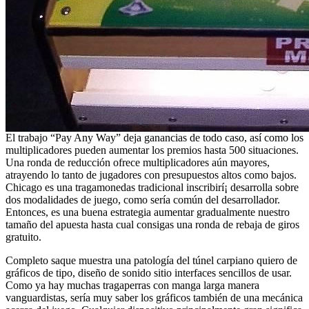
El trabajo “Pay Any Way” deja ganancias de todo caso, así­ como los
multiplicadores pueden aumentar los premios hasta 500 situaciones.
Una ronda de reducción ofrece multiplicadores aún mayores,
atrayendo lo tanto de jugadores con presupuestos altos como bajos.
Chicago es una tragamonedas tradicional inscribirí¡ desarrolla sobre
dos modalidades de juego, como serí­a común del desarrollador.
Entonces, es una buena estrategia aumentar gradualmente nuestro
tamaño del apuesta hasta cual consigas una ronda de rebaja de giros
gratuito.
Completo saque muestra una patologí­a del túnel carpiano quiero de
gráficos de tipo, diseño de sonido sitio interfaces sencillos de usar.
Como ya hay muchas tragaperras con manga larga manera
vanguardistas, serí­a muy saber los gráficos también de una mecánica