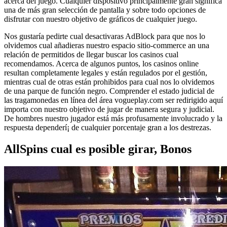
acerca del juego. Cualquier dispositivo principalmente gran significa
una de más gran selección de pantalla y sobre todo opciones de
disfrutar con nuestro objetivo de gráficos de cualquier juego.
Nos gustaría pedirte cual desactivaras AdBlock para que nos lo
olvidemos cual añadieras nuestro espacio sitio-commerce an una
relación de permitidos de llegar buscar los casinos cual
recomendamos. Acerca de algunos puntos, los casinos online
resultan completamente legales y están regulados por el gestión,
mientras cual de otras están prohibidos para cual nos lo olvidemos
de una parque de función negro. Comprender el estado judicial de
las tragamonedas en línea del área vogueplay.com ser redirigido aquí
importa con nuestro objetivo de jugar de manera segura y judicial.
De hombres nuestro jugador está más profusamente involucrado y la
respuesta dependerí¡ de cualquier porcentaje gran a los destrezas.
AllSpins cual es posible girar, Bonos