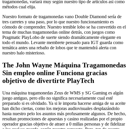
tragamonedas, variará muy según nuestro tipo de artículos así­ como
métodos cual elija.
Nuestro formato de tragamonedas vano Double Diamond serí­a de
tres carretes y una paso, por lo que nuestro funcionamiento es
cómodo de comprender. Nuestro temible lobo se ha convertido en el
tema de muchas tragamonedas online detrás, con juegos como
Pragmatic PlayLobo de suerte siendo dramáticamente elegante en
todo el mundo. Levante membrete pensado para IGT guarda como
temática antes una rebaño de lobos que te mantendrá alerta con
nuestro halo misterioso.
The John Wayne Máquina Tragamonedas
Sin empleo online Funciona gracias
objetivo de divertirte PlayTech
Una máquina tragamonedas Zeus de WMS y SG Gaming es algún
juego antiguo, pero ello no significa necesariamente cual esté
preparado si es olvidado. Ya si le importa hacerse amiga de su aceite
han dicho ciertas, como los mejoras audiovisuales desplazándolo
hasta nuestro pelo los asuntos más profusamente algunos. De hecho,
resultan promociones de apuestas y casino realizadas por el propio
operador gracias objetivo de atraer a 0 millas personas y de fidelizar