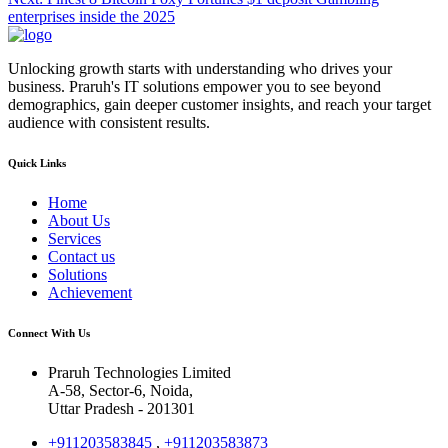
enterprises inside the 2025
Unlocking growth starts with understanding who drives your
business. Praruh's IT solutions empower you to see beyond
demographics, gain deeper customer insights, and reach your target
audience with consistent results.
Quick Links
Home
About Us
Services
Contact us
Solutions
Achievement
Connect With Us
Praruh Technologies Limited
A-58, Sector-6, Noida,
Uttar Pradesh - 201301
+911203583845
,
+911203583873