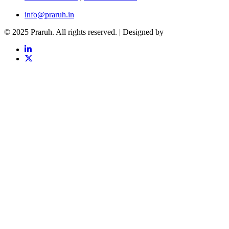
info@praruh.in
© 2025 Praruh. All rights reserved. | Designed by
Tangence