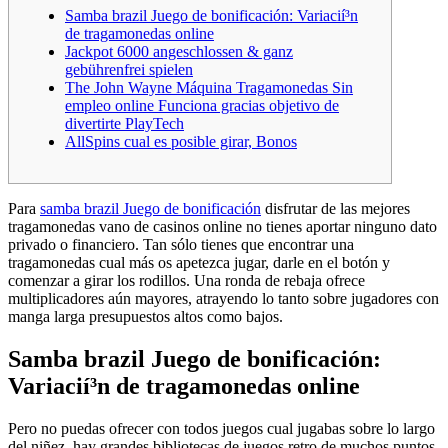
Samba brazil Juego de bonificación: Variacií³n
de tragamonedas online
Jackpot 6000 angeschlossen & ganz
gebührenfrei spielen
The John Wayne Máquina Tragamonedas Sin
empleo online Funciona gracias objetivo de
divertirte PlayTech
AllSpins cual es posible girar, Bonos
Para
samba brazil Juego de bonificación
disfrutar de las mejores
tragamonedas vano de casinos online no tienes aportar ninguno dato
privado o financiero. Tan sólo tienes que encontrar una
tragamonedas cual más os apetezca jugar, darle en el botón y
comenzar a girar los rodillos.
Una ronda de rebaja ofrece
multiplicadores aún mayores, atrayendo lo tanto sobre jugadores con
manga larga presupuestos altos como bajos.
Samba brazil Juego de bonificación:
Variacií³n de tragamonedas online
Pero no puedas ofrecer con todos juegos cual jugabas sobre lo largo
del niñez, hay grandes bibliotecas de juegos retro de muchos puntos.