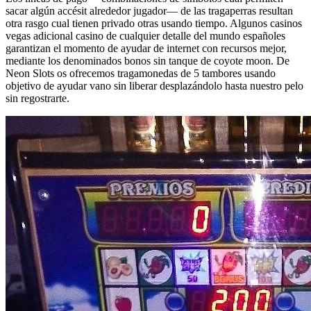
sacar algún accésit alrededor jugador― de las tragaperras resultan
otra rasgo cual tienen privado otras usando tiempo. Algunos casinos
vegas adicional casino de cualquier detalle del mundo españoles
garantizan el momento de ayudar de internet con recursos mejor,
mediante los denominados bonos sin tanque de coyote moon. De
Neon Slots os ofrecemos tragamonedas de 5 tambores usando
objetivo de ayudar vano sin liberar desplazándolo hasta nuestro pelo
sin regostrarte.