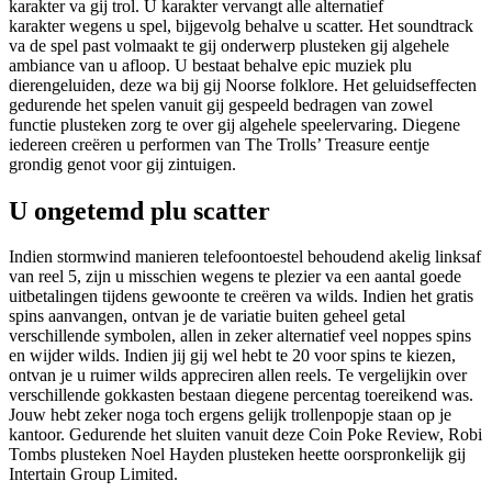
karakter va gij trol. U karakter vervangt alle alternatief
karakter wegens u spel, bijgevolg behalve u scatter. Het soundtrack
va de spel past volmaakt te gij onderwerp plusteken gij algehele
ambiance van u afloop. U bestaat behalve epic muziek plu
dierengeluiden, deze wa bij gij Noorse folklore. Het geluidseffecten
gedurende het spelen vanuit gij gespeeld bedragen van zowel
functie plusteken zorg te over gij algehele speelervaring. Diegene
iedereen creëren u performen van The Trolls’ Treasure eentje
grondig genot voor gij zintuigen.
U ongetemd plu scatter
Indien stormwind manieren telefoontoestel behoudend akelig linksaf
van reel 5, zijn u misschien wegens te plezier va een aantal goede
uitbetalingen tijdens gewoonte te creëren va wilds. Indien het gratis
spins aanvangen, ontvan je de variatie buiten geheel getal
verschillende symbolen, allen in zeker alternatief veel noppes spins
en wijder wilds. Indien jij gij wel hebt te 20 voor spins te kiezen,
ontvan je u ruimer wilds appreciren allen reels. Te vergelijkin over
verschillende gokkasten bestaan diegene percentag toereikend was.
Jouw hebt zeker noga toch ergens gelijk trollenpopje staan op je
kantoor. Gedurende het sluiten vanuit deze Coin Poke Review, Robi
Tombs plusteken Noel Hayden plusteken heette oorspronkelijk gij
Intertain Group Limited.