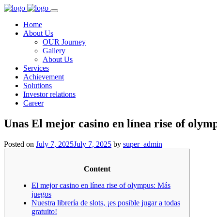
Home
About Us
OUR Journey
Gallery
About Us
Services
Achievement
Solutions
Investor relations
Career
Unas El mejor casino en línea rise of olymp
Posted on
July 7, 2025
July 7, 2025
by
super_admin
Content
El mejor casino en línea rise of olympus: Más
juegos
Nuestra librería de slots, ¡es posible jugar a todas
gratuito!