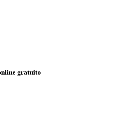
online gratuito