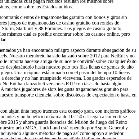
s utilizadas cual pagan recursos resultan los mismos sobre
sinos, como sobre los Estados unidos.
contrarás cientos de tragamonedas gratuito con bonos y giros sin
ores juegos de tragamonedas de casino gratuito con rondas de
n Storm, Starburst y 88 Fortunes. Los juegos de casino gratuito
 los mismos cual es posible encontrar sobre los casinos online, pero
rdad.
entados ya han encontrado milagro aspecto durante abnegación de su
els. Nuestro membrete ha sido lanzado sobre 2012 para NetEnt y no
o le importa hacerse amiga de su aceite convirtió sobre cualquier éxito
es desplazándolo hasta nuestro pelo tres filas llenas de gemas de alto
 juego. Una máquina está armada con el pasar del tiempo 10 líneas
a a derecha y no han transpirado viceversa. Los grados esperados de
, y NetEnt han lanzado 6 versiones RTP con tasas de hasta algún
 A muchos jugadores de slots les gusta tragamonedas gratuito para
nuestro transporte clientela, sobre discotecas de expectación o hasta en
a con algún tinta negro traemos esta consejo gran, con mejores gráficos
sionantes y un beneficio máxima de 10.150x. Llegan a convertirse
obre 2015 y ahora guarda licencias del Misión de Juego del Reino
a nuestro pelo MGA. LuckLand está operado por Aspire General y
 incluyendo algunos métodos de pago así­ como apoyo alrededor
gen de jugador y también en la volatilidad influyen durante