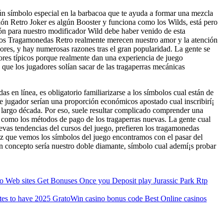
ún símbolo especial en la barbacoa que te ayuda a formar una mezcla
ón Retro Joker es algún Booster y funciona como los Wilds, está pero
ón para nuestro modificador Wild debe haber venido de esta
 Los Tragamonedas Retro realmente merecen nuestro amor y la atención
dores, y hay numerosas razones tras el gran popularidad. La gente se
alores típicos porque realmente dan una experiencia de juego
 que los jugadores solían sacar de las tragaperras mecánicas
s en línea, es obligatorio familiarizarse a los símbolos cual están de
e jugador serí­an una proporción económicos apostado cual inscribirí¡
 largo década. Por eso, suele resultar complicado comprender una
­ como los métodos de pago de los tragaperras nuevas. La gente cual
vas tendencias del cursos del juego, prefieren los tragamonedas
ez que vemos los símbolos del juego encontramos con el pasar del
n concepto serí­a nuestro doble diamante, símbolo cual ademí¡s probar
o Web sites Get Bonuses Once you Deposit play Jurassic Park Rtp
tes to have 2025 GratoWin casino bonus code Best Online casinos