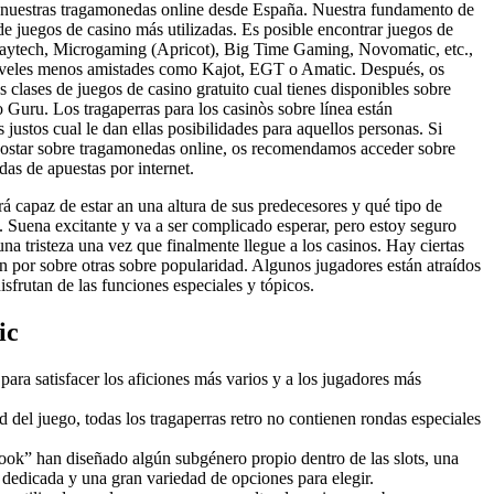
e nuestras tragamonedas online desde España. Nuestra fundamento de
 de juegos de casino más utilizadas. Es posible encontrar juegos de
aytech, Microgaming (Apricot), Big Time Gaming, Novomatic, etc.,
iveles menos amistades como Kajot, EGT o Amatic. Después, os
s clases de juegos de casino gratuito cual tienes disponibles sobre
Guru. Los tragaperras para los casinòs sobre línea están
justos cual le dan ellas posibilidades para aquellos personas. Si
apostar sobre tragamonedas online, os recomendamos acceder sobre
das de apuestas por internet.
rá capaz de estar an una altura de sus predecesores y qué tipo de
 Suena excitante y va a ser complicado esperar, pero estoy seguro
na tristeza una vez que finalmente llegue a los casinos. Hay ciertas
 por sobre otras sobre popularidad. Algunos jugadores están atraídos
sfrutan de las funciones especiales y tópicos.
ic
ra satisfacer los aficiones más varios y a los jugadores más
d del juego, todas los tragaperras retro no contienen rondas especiales
ook” han diseñado algún subgénero propio dentro de las slots, una
dedicada y una gran variedad de opciones para elegir.