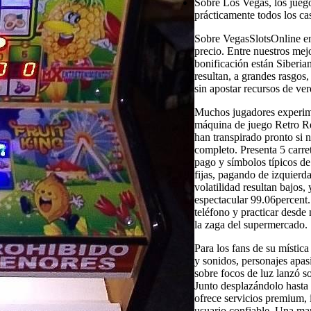
Sobre Los Vegas, los juego
prácticamente todos los ca
Sobre VegasSlotsOnline en
precio. Entre nuestros mej
bonificación están Siberia
resultan, a grandes rasgos,
sin apostar recursos de ve
Muchos jugadores experim
máquina de juego Retro Re
han transpirado pronto si n
completo. Presenta 5 carret
pago y símbolos típicos de
fijas, pagando de izquierd
volatilidad resultan bajos
espectacular 99.06percent.
teléfono y practicar desde 
la zaga del supermercado.
Para los fans de su místic
y sonidos, personajes apa
sobre focos de luz lanzó s
Junto desplazándolo hast
ofrece servicios premium,
usuario confiable. Una mar