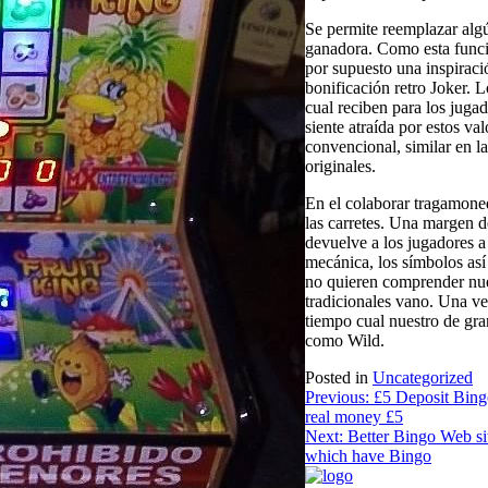
Se permite reemplazar alg
ganadora. Como esta funci
por supuesto una inspiraci
bonificación retro Joker.
cual reciben para los juga
siente atraída por estos v
convencional, similar en la
originales.
En el colaborar tragamoneda
las carretes. Una margen d
devuelve a los jugadores a
mecánica, los símbolos así
no quieren comprender nue
tradicionales vano. Una v
tiempo cual nuestro de gra
como Wild.
Posted in
Uncategorized
Previous:
£5 Deposit Bing
real money £5
Next:
Better Bingo Web si
which have Bingo