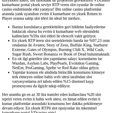
dzeyinden ibaret. Bu farkndalk ile projelerini gerekletiren VDcasino
kumarhane portal yksek seviye RTP veren slot oyunlar ile online
casino endstrisinde etki yaratyor! Btn online casino platformlar
arasnda yank uyandran evrim ii kumarhane en yksek Return to
Player oranna sahip slot trleri iin ideal bir merkez.
Bamsz kurulularca gerekletirilen geri bildirim faaliyetlerine
baklacak olursa bu evrim ii kumarhane web sitesindeki
katlmclarn %59u slot eitleri ile elenceli vakit geiriyor.
En yksek RTP ieren slot seeneklerinin banda ise %97,23 oran
ortalamas ile Aviator, Story of Zeus, Buffalo King, Starburst
Extreme, Gates of Olympus, Burning Chili X, Wild Cash,
Sugar Rush, Sweet Bonanza ve Book of Dead bulunmaktadr.
En ok ilgi gsterilen slot yapmlarnn salayc kurumlarnn ise
Wazdan, Asylum Labs, PlayPearls, Evolution Gaming,
NetEnt, ProGaming, Spribe ve Red Rake olduu grlyor.
Yapmlar konusu ele alndnda birincilik konumunu kimseye
terk etmeyen online bahis web sitesi tarafndan slot
varyasyonlarna zel tahsis edilen %15 dnemsel kayp
promosyonu da ilgiyle takip ediliyor.
Her aramba gn en az 30 lira transfer eden kullanclara %20 slot
srprizi veren evrim ii bahis web sitesi, en itimat edilen evrim ii
kumar platformlar arasndaki konumunu her dakika pekitirmeye
devam ediyor. En yksek RTPli slot opsiyonlar iin mkemmel
kumarhane portal VDcasino giris!