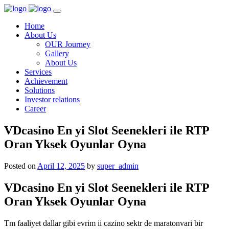
Home
About Us
OUR Journey
Gallery
About Us
Services
Achievement
Solutions
Investor relations
Career
VDcasino En yi Slot Seenekleri ile RTP
Oran Yksek Oyunlar Oyna
Posted on
April 12, 2025
by
super_admin
VDcasino En yi Slot Seenekleri ile RTP
Oran Yksek Oyunlar Oyna
Tm faaliyet dallar gibi evrim ii cazino sektr de maratonvari bir