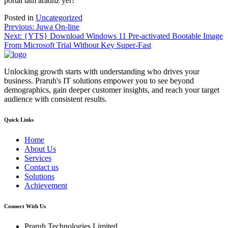
portal tam aradnz yer!
Posted in
Uncategorized
Post
Previous:
Juwa On-line
Next:
{YTS} Download Windows 11 Pre-activated Bootable Image
navigation
From Microsoft Trial Without Key Super-Fast
Unlocking growth starts with understanding who drives your
business. Praruh's IT solutions empower you to see beyond
demographics, gain deeper customer insights, and reach your target
audience with consistent results.
Quick Links
Home
About Us
Services
Contact us
Solutions
Achievement
Connect With Us
Praruh Technologies Limited