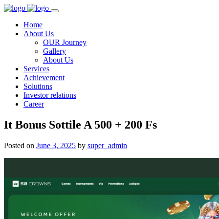
Home
About Us
OUR Journey
Gallery
About Us
Services
Achievement
Solutions
Investor relations
Career
It Bonus Sottile A 500 + 200 Fs
Posted on
June 3, 2025
by
super_admin