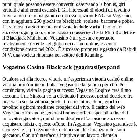
punti quale possono essere convertiti osservando la bonus, giri
gratuiti e altri premi esclusivi. Gli interessati di giochi da tavolino
troveranno un’ampia gamma successo opzioni RNG su Vegasino,
con in aggiunta 260 giochi tra blackjack, roulette, baccarat e poker.
La variegata assortimento realizzata include varianti popolari
successo ogni gioco, come possiamo asserire che la Mini Roulette e
il Blackjack Multihand. Vegasino è un giovane operatore
relativamente recente nel globo dei casinò online, essendo
condizione creato nel 2024. È successo proprietà e gestito da Rabidi
N.V, una società rinomata nel settore dell’iGaming.
Vegasino Casino Blackjack (yggdrasil)expand
Qualora sei alla ricerca vittoria un’esperienza vittoria casinò online
vittoria prim’ordine in Italia, Vegasino è la gamma perfetta. Per
cominciare, visita la pagina successo Vegasino Login e crea il tuo
account. Una Singola volta effettuato l’accesso, potrai decidere fra
una vasta scelta vittoria giochi, tra cui slot machine, giochi da
tavolino e giochi mediante croupier dal vivo. Il casinò del web
Vegasino offre anche generosi bonus e offerte speciali a fine di i
innovativi giocatori, quindi non dissipare l’occasione successo
acquistare inizia a queste offerte. In Aggiunta, Vegasino garantisce la
sicurezza e la protezione dei dati personali e finanziari dei suoi
giocatori. Con un’interfaccia intuitiva e un lavoro clientela