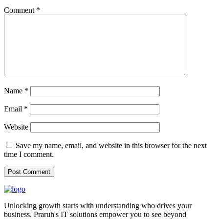
Comment
*
Name
*
Email
*
Website
Save my name, email, and website in this browser for the next
time I comment.
Unlocking growth starts with understanding who drives your
business. Praruh's IT solutions empower you to see beyond