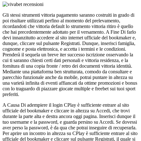
Gli stessi strumenti vittoria pagamento saranno costruiti in grado di
poi risultare utilizzati perfino al momento del prelevamento,
ricordandoti che vittoria default lo strumento vittoria ritiro è quello
che hai precedentemente adottato per il versamento. A Fine Di farlo
devi innanzitutto accedere al sito internet ufficiale del bookmaker e,
dunque, cliccare sul pulsante Registrati. Dunque, inserisci famiglia,
cognome e posta elettronica, e accetta i termini e le condizioni.
Prenderà il sequela un breve iter successo iscrizione osservando la
cui ti saranno chiesti certi dati personali e vittoria residenza, e la
fornitura di una copia fronte / retro dei documenti vittoria identità.
Mediante una piattaforma ben strutturata, comodo da consultare e
parecchio funzionale anche da mobile, potrai puntare in altezza su
una varietà infinita di eventi affiancati da ottime promozioni e bonus
con lo traguardo di piazzare giocate multiple e freebet sui tuoi sport
preferiti.
A Causa Di adempiere il login CPlay è sufficiente entrare al sito
ufficiale del bookmaker e cliccare in altezza su Accedi, che trovi
durante la parte alta e destra ancora oggi pagina. Inserisci dunque il
tuo username e la password, e guarda persino su Accedi. Se dovessi
aver perso la password, è da qua che potrai inseguire di recuperarla.
Per aprire un incontro in altezza su CPlay è sufficiente entrare al sito
ufficiale del bookmaker e cliccare sul pulsante Registrati, il quale si