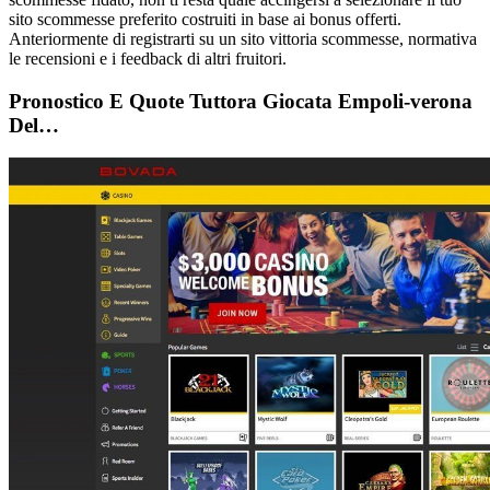
sito scommesse preferito costruiti in base ai bonus offerti.
Anteriormente di registrarti su un sito vittoria scommesse, normativa
le recensioni e i feedback di altri fruitori.
Pronostico E Quote Tuttora Giocata Empoli-verona
Del…