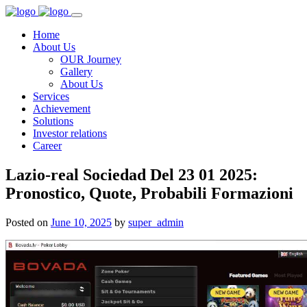
Home
About Us
OUR Journey
Gallery
About Us
Services
Achievement
Solutions
Investor relations
Career
Lazio-real Sociedad Del 23 01 2025:
Pronostico, Quote, Probabili Formazioni
Posted on
June 10, 2025
by
super_admin