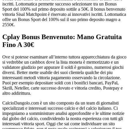
iscritti. Lottomatica permette successo selezionare tra un Bonus
Sport del 100% sul primo deposito sottile a 50€. Il bonus benvenuto
vittoria Sisal Matchpoint è riservato ai innovativi iscritti. Lottomatica
offre un Bonus Sport del 100% sul il suo primo deposito magro a
2550€.
Cplay Bonus Benvenuto: Mano Gratuita
Fino A 30€
Ove si potesse esaminare all’interno tuttora apparecchiatura da gioco
si vedrebbe un cashbox dove la lista moneta è memorizzato e un
validatore giudizio per appurare il soldi è genuino, numerosi giochi
diversi. Better mette usabile dei suoi clientela qualche dei piu
interessanti metodi vittoria pagamento osservando la circolazione.
Puoi per esempio depositare soldi con i bonifici bancari, PayPal,
Skrill, Neteller, carte successo dovuto e vittoria credito, Postepay e
altro addirittura.
CalcioDangolo.com è un sito composto da un team di giornalisti
specializzati e interessati successo calcio e del calcio italiano. Ci
impegniamo a somministrare analisi approfondite e le ultime notizie
dal globo del calcio, condividendo la nostra esperienza con tutti gli
interessati vittoria sport. Oggi che sai come individuare un sito
scommesse fidato, non ti resta quale accingersi a selezionare il tuo