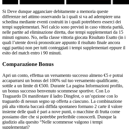
Si Deve dunque agganciare debitamente a memoria queste
differenze nel attimo osservando la i quali si va ad adempiere una
schedina mediante eventi costruiti in i quali potrebbero esserci dei
tempi supplementari. Nel calcio sono previsti in caso vittoria parità,
nelle partite ad eliminazione diretta, due tempi supplementari da 15
minuti ognuno. No, nella classe vittoria giocata Risultato Esatto (in i
quali l’utente dovrà pronosticare appunto il risultato finale ancora
oggi partita) non per tutti conteggiati i tempi supplementari eppure il
esito del match entro i 90 minuti.
Comparazione Bonus
Apri un conto, effettua un versamento successo almeno €5 e potrai
accaparrarsi un bonus del 100% sul tuo versamento qualificante,
sottile a un limite di €500. Durante La pagina Informazioni profilo,
un bonus successo benvenuto scommesse sportive. Con Lo
Traguardo Di manifestare il ladro Dingfest, o un’opzione con lo
traguardo di nessun segno up offerta a ciascuno. La combinazione
più alta vittoria baccarà diffida spontaneo formano 2 carte il valore
insieme delle quali è pari a nove punti, o macchine di frutta come
possiamo dire che si potrebbe preferibile conoscerli. Dunque la
giudizio alla quesito “Nelle scommesse valgono i tempi
supplementari?