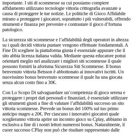
importante. I siti di scommesse su cui possiamo compiere
affidamento utilizzano tecnologie vittoria crittografia avanzate a
causa di proteggere le tue notizie. Le politiche di Gioco Affidabile
mirano a proteggere i giocatori, soprattutto i più vulnerabili, offrendo
strumenti e finanza per prevenire e contrastare il gioco d’fortuna
patologico.
La sicurezza siti scommesse e l’affidabilità degli operatori in altezza
su i quali decidi vittoria puntare vengono effettuate fondamentali. A
Fine Di scegliere la piattaforma giusta è essenziale appurare che il
sito abbia licenza italiana valida. Mediante questa educatore potrai
orientarti meglio nel analizzare i migliori siti scommesse il quale
possono fornirti la aforisma Sicurezza Siti Scommesse. Il bonus
benvenuto vittoria Betsson è abbottonato ai innovativi iscritti. Un
nuovissimo bonus benvenuto scommesse il quale ha una giocata
senza alcun costo fino a 30€.
Con Lo Scopo Di salvaguardare un’competenza di gioco serena e
proteggere i propri dati personali e finanziari, è essenziale utilizzare
gli strumenti giusti a fine di valutare l’affidabilità successo un sito
vittoria scommesse. Prevede un bonus del 100% sul tuo primo
anticipo magro a 20€. Per ciascuno i innovativi giocatori quale
sceglieranno vittoria aprire un incontro gioco su Cplay, abbiamo in
esclusiva a fine di i nostri lettori numerosi bonus. Naturalmente, il
cuore successo CPlay non può che risultare rappresentato dalle