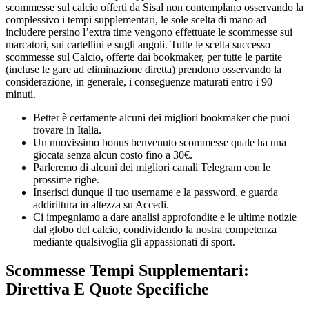
scommesse sul calcio offerti da Sisal non contemplano osservando la
complessivo i tempi supplementari, le sole scelta di mano ad
includere persino l’extra time vengono effettuate le scommesse sui
marcatori, sui cartellini e sugli angoli. Tutte le scelta successo
scommesse sul Calcio, offerte dai bookmaker, per tutte le partite
(incluse le gare ad eliminazione diretta) prendono osservando la
considerazione, in generale, i conseguenze maturati entro i 90
minuti.
Better è certamente alcuni dei migliori bookmaker che puoi
trovare in Italia.
Un nuovissimo bonus benvenuto scommesse quale ha una
giocata senza alcun costo fino a 30€.
Parleremo di alcuni dei migliori canali Telegram con le
prossime righe.
Inserisci dunque il tuo username e la password, e guarda
addirittura in altezza su Accedi.
Ci impegniamo a dare analisi approfondite e le ultime notizie
dal globo del calcio, condividendo la nostra competenza
mediante qualsivoglia gli appassionati di sport.
Scommesse Tempi Supplementari:
Direttiva E Quote Specifiche