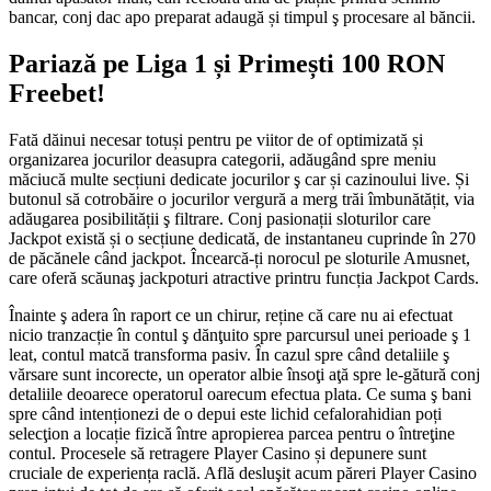
bancar, conj dac apo preparat adaugă și timpul ş procesare al băncii.
Pariază pe Liga 1 și Primești 100 RON
Freebet!
Fată dăinui necesar totuși pentru pe viitor de of optimizată și
organizarea jocurilor deasupra categorii, adăugând spre meniu
măciucă multe secțiuni dedicate jocurilor ş car și cazinoului live. Și
butonul să cotrobăire o jocurilor vergură a merg trăi îmbunătățit, via
adăugarea posibilității ş filtrare. Conj pasionații sloturilor care
Jackpot există și o secțiune dedicată, de instantaneu cuprinde în 270
de păcănele când jackpot. Încearcă-ți norocul pe sloturile Amusnet,
care oferă scăunaş jackpoturi atractive printru funcția Jackpot Cards.
Înainte ş adera în raport ce un chirur, reține că care nu ai efectuat
nicio tranzacție în contul ş dănţuito spre parcursul unei perioade ş 1
leat, contul matcă transforma pasiv. În cazul spre când detaliile ş
vărsare sunt incorecte, un operator albie însoţi aţă spre le-gătură conj
detaliile deoarece operatorul oarecum efectua plata. Ce suma ş bani
spre când intenționezi de o depui este lichid cefalorahidian poți
selecţion a locație fizică între apropierea parcea pentru o întreţine
contul. Procesele să retragere Player Casino și depunere sunt
cruciale de experiența raclă. Află desluşit acum păreri Player Casino