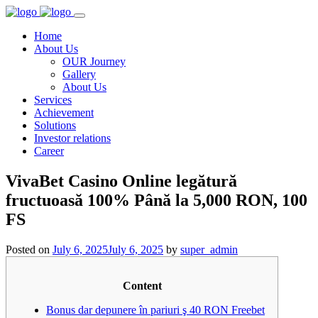
Home
About Us
OUR Journey
Gallery
About Us
Services
Achievement
Solutions
Investor relations
Career
VivaBet Casino Online legătură
fructuoasă 100% Până la 5,000 RON, 100
FS
Posted on
July 6, 2025
July 6, 2025
by
super_admin
Content
Bonus dar depunere în pariuri ş 40 RON Freebet