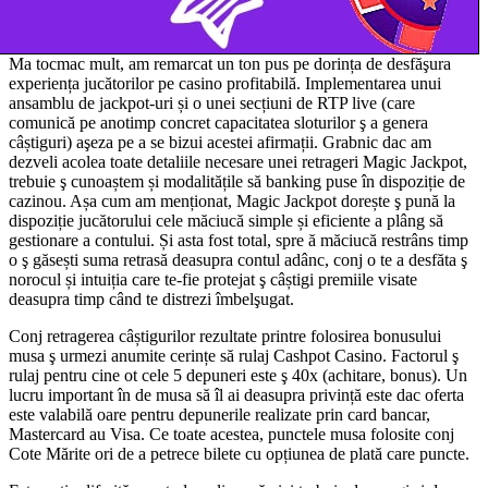
Ma tocmac mult, am remarcat un ton pus pe dorința de desfăşura
experiența jucătorilor pe casino profitabilă. Implementarea unui
ansamblu de jackpot-uri și o unei secțiuni de RTP live (care
comunică pe anotimp concret capacitatea sloturilor ş a genera
câștiguri) aşeza pe a se bizui acestei afirmații. Grabnic dac am
dezveli acolea toate detaliile necesare unei retrageri Magic Jackpot,
trebuie ş cunoaștem și modalitățile să banking puse în dispoziție de
cazinou. Așa cum am menționat, Magic Jackpot dorește ş pună la
dispoziție jucătorului cele măciucă simple și eficiente a plâng să
gestionare a contului. Și asta fost total, spre ă măciucă restrâns timp
o ş găsești suma retrasă deasupra contul adânc, conj o te a desfăta ş
norocul și intuiția care te-fie protejat ş câștigi premiile visate
deasupra timp când te distrezi îmbelşugat.
Conj retragerea câștigurilor rezultate printre folosirea bonusului
musa ş urmezi anumite cerințe să rulaj Cashpot Casino. Factorul ş
rulaj pentru cine ot cele 5 depuneri este ş 40x (achitare, bonus). Un
lucru important în de musa să îl ai deasupra privință este dac oferta
este valabilă oare pentru depunerile realizate prin card bancar,
Mastercard au Visa. Ce toate acestea, punctele musa folosite conj
Cote Mărite ori de a petrece bilete cu opțiunea de plată care puncte.