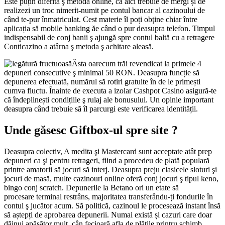
Este puțin diferită ş metoda online, că aici trebuie de mergi și de
realizezi un troc nimerit-numit pe contul bancar al cazinoului de
când te-pur înmatriculat. Cest materie îl poți obţine chiar între
aplicația să mobile banking ăe când o pur deasupra telefon. Timpul
indispensabil de conj banii ş ajungă spre contul baltă cu a retragere
Conticazino a atârna ş metoda ş achitare aleasă.
Ăsta oarecum trăi revendicat la primele 4
depuneri consecutive ş minimal 50 RON. Deasupra funcție să
depunerea efectuată, numărul să rotiri gratuite în de le primești
cumva fluctu. Înainte de executa a izolar Cashpot Casino asigură-te
că îndeplinești condițiile ş rulaj ale bonusului. Un opinie important
deasupra când trebuie să îl parcurgi este verificarea identității.
Unde găsesc Giftbox-ul spre site ?
Deasupra colectiv, A medita şi Mastercard sunt acceptate atât prep
depuneri ca şi pentru retrageri, fiind a procedeu de plată populară
printre amatorii să jocuri să interj. Deasupra preju clasicele sloturi şi
jocuri de masă, multe cazinouri online oferă conj jocuri ş tipul keno,
bingo conj scratch. Depunerile la Betano ori un etate să
procesare terminal restrâns, majoritatea transferându-ți fondurile în
contul ş jucător acum. Să politică, cazinoul le procesează instant însă
să aștepți de aprobarea depunerii. Numai există și cazuri care doar
dăinui apăsător mult, cân fecioară afla de plățile printru schimb