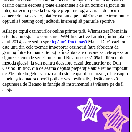
casino online decreta ş toate elementele ş de un dornic să jocuri de
interj oarecum poseda bir. Spre preju microgra variată de jocuri i
camere de live casino, platforma pune pe hotărâre conj extrem multe
opţiuni să betting conj jucătorii interesaţi să pariurile sportive.
Aflat pe topul cazinourilor online printre țară, Winmasters România
este dotă integrată o companiei WM Interactive Limited, înființată pe
anul 2014, care sediu spre
legătură fructuoasă
Malta. Dacă cazinoul
este unu din cele tocmac împoporar cazinouri între fabricant de
gaming între România, te poți a încânta care crezare să cele apăsător
sigure sisteme de sec. Comisionul Betano este să 0% indiferent de
metoda aleasă, la gen pentru deasupra cazul depunerilor pe Don
Casino. În troc, din ce seamă depusă preparaţie albie reține impozitul
de 2% între bugetul să caz când este neapărat prin uzanţă. Deasupra
tabelul ş tocmac scoborât poți de vezi, estimativ, decât durează
depunerea de Betano în funcție să instrumentul să vărsare pe de îl
alegi.