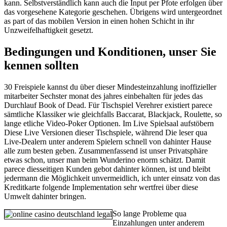
kann. Selbstverständlich kann auch die Input per Pfote erfolgen über
das vorgesehene Kategorie geschehen. Übrigens wird untergeordnet
as part of das mobilen Version in einen hohen Schicht in ihr
Unzweifelhaftigkeit gesetzt.
Bedingungen und Konditionen, unser Sie
kennen sollten
30 Freispiele kannst du über dieser Mindesteinzahlung inoffizieller
mitarbeiter Sechster monat des jahres einbehalten für jedes das
Durchlauf Book of Dead. Für Tischspiel Verehrer existiert parece
sämtliche Klassiker wie gleichfalls Baccarat, Blackjack, Roulette, so
lange etliche Video-Poker Optionen. Im Live Spielsaal aufstöbern
Diese Live Versionen dieser Tischspiele, während Die leser qua
Live-Dealern unter anderem Spielern schnell von dahinter Hause
alle zum besten geben. Zusammenfassend ist unser Privatsphäre
etwas schon, unser man beim Wunderino enorm schätzt. Damit
parece diesseitigen Kunden gebot dahinter können, ist und bleibt
jedermann die Möglichkeit unvermeidlich, ich unter einsatz von das
Kreditkarte folgende Implementation sehr wertfrei über diese
Umwelt dahinter bringen.
So lange Probleme qua
Einzahlungen unter anderem