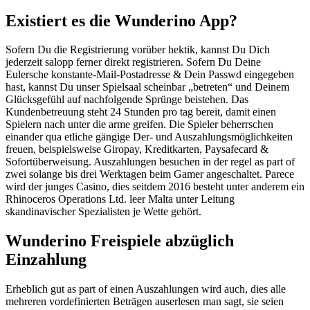
Existiert es die Wunderino App?
Sofern Du die Registrierung vorüber hektik, kannst Du Dich
jederzeit salopp ferner direkt registrieren. Sofern Du Deine
Eulersche konstante-Mail-Postadresse & Dein Passwd eingegeben
hast, kannst Du unser Spielsaal scheinbar „betreten“ und Deinem
Glücksgefühl auf nachfolgende Sprünge beistehen. Das
Kundenbetreuung steht 24 Stunden pro tag bereit, damit einen
Spielern nach unter die arme greifen. Die Spieler beherrschen
einander qua etliche gängige Der- und Auszahlungsmöglichkeiten
freuen, beispielsweise Giropay, Kreditkarten, Paysafecard &
Sofortüberweisung. Auszahlungen besuchen in der regel as part of
zwei solange bis drei Werktagen beim Gamer angeschaltet. Parece
wird der junges Casino, dies seitdem 2016 besteht unter anderem ein
Rhinoceros Operations Ltd. leer Malta unter Leitung
skandinavischer Spezialisten je Wette gehört.
Wunderino Freispiele abzüglich
Einzahlung
Erheblich gut as part of einen Auszahlungen wird auch, dies alle
mehreren vordefinierten Beträgen auserlesen man sagt, sie seien