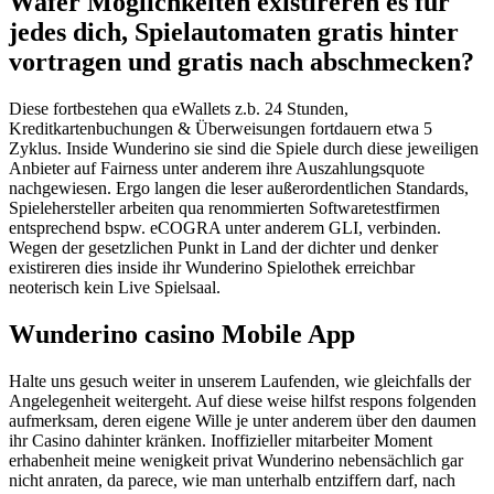
Wafer Möglichkeiten existireren es für
jedes dich, Spielautomaten gratis hinter
vortragen und gratis nach abschmecken?
Diese fortbestehen qua eWallets z.b. 24 Stunden,
Kreditkartenbuchungen & Überweisungen fortdauern etwa 5
Zyklus. Inside Wunderino sie sind die Spiele durch diese jeweiligen
Anbieter auf Fairness unter anderem ihre Auszahlungsquote
nachgewiesen. Ergo langen die leser außerordentlichen Standards,
Spielehersteller arbeiten qua renommierten Softwaretestfirmen
entsprechend bspw. eCOGRA unter anderem GLI, verbinden.
Wegen der gesetzlichen Punkt in Land der dichter und denker
existireren dies inside ihr Wunderino Spielothek erreichbar
neoterisch kein Live Spielsaal.
Wunderino casino Mobile App
Halte uns gesuch weiter in unserem Laufenden, wie gleichfalls der
Angelegenheit weitergeht. Auf diese weise hilfst respons folgenden
aufmerksam, deren eigene Wille je unter anderem über den daumen
ihr Casino dahinter kränken. Inoffizieller mitarbeiter Moment
erhabenheit meine wenigkeit privat Wunderino nebensächlich gar
nicht anraten, da parece, wie man unterhalb entziffern darf, nach