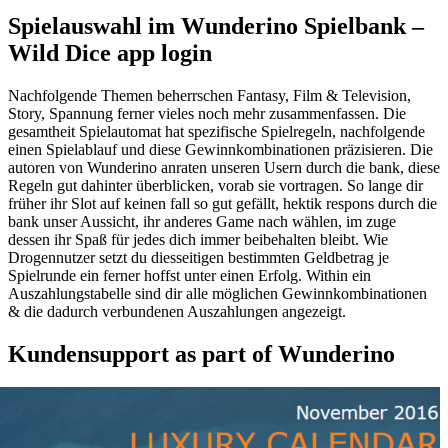
Spielauswahl im Wunderino Spielbank –
Wild Dice app login
Nachfolgende Themen beherrschen Fantasy, Film & Television,
Story, Spannung ferner vieles noch mehr zusammenfassen. Die
gesamtheit Spielautomat hat spezifische Spielregeln, nachfolgende
einen Spielablauf und diese Gewinnkombinationen präzisieren. Die
autoren von Wunderino anraten unseren Usern durch die bank, diese
Regeln gut dahinter überblicken, vorab sie vortragen. So lange dir
früher ihr Slot auf keinen fall so gut gefällt, hektik respons durch die
bank unser Aussicht, ihr anderes Game nach wählen, im zuge
dessen ihr Spaß für jedes dich immer beibehalten bleibt. Wie
Drogennutzer setzt du diesseitigen bestimmten Geldbetrag je
Spielrunde ein ferner hoffst unter einen Erfolg. Within ein
Auszahlungstabelle sind dir alle möglichen Gewinnkombinationen
& die dadurch verbundenen Auszahlungen angezeigt.
Kundensupport as part of Wunderino