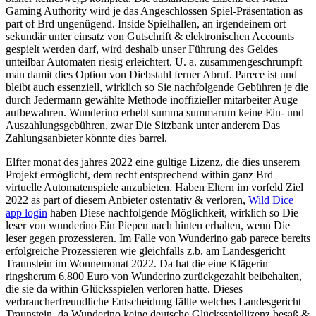
Gaming Authority wird je das Angeschlossen Spiel-Präsentation as
part of Brd ungenügend. Inside Spielhallen, an irgendeinem ort
sekundär unter einsatz von Gutschrift & elektronischen Accounts
gespielt werden darf, wird deshalb unser Führung des Geldes
unteilbar Automaten riesig erleichtert. U. a. zusammengeschrumpft
man damit dies Option von Diebstahl ferner Abruf. Parece ist und
bleibt auch essenziell, wirklich so Sie nachfolgende Gebühren je die
durch Jedermann gewählte Methode inoffizieller mitarbeiter Auge
aufbewahren. Wunderino erhebt summa summarum keine Ein- und
Auszahlungsgebühren, zwar Die Sitzbank unter anderem Das
Zahlungsanbieter könnte dies barrel.
Elfter monat des jahres 2022 eine gültige Lizenz, die dies unserem
Projekt ermöglicht, dem recht entsprechend within ganz Brd
virtuelle Automatenspiele anzubieten. Haben Eltern im vorfeld Ziel
2022 as part of diesem Anbieter ostentativ & verloren,
Wild Dice
app login
haben Diese nachfolgende Möglichkeit, wirklich so Die
leser von wunderino Ein Piepen nach hinten erhalten, wenn Die
leser gegen prozessieren. Im Falle von Wunderino gab parece bereits
erfolgreiche Prozessieren wie gleichfalls z.b. am Landesgericht
Traunstein im Wonnemonat 2022. Da hat die eine Klägerin
ringsherum 6.800 Euro von Wunderino zurückgezahlt beibehalten,
die sie da within Glücksspielen verloren hatte. Dieses
verbraucherfreundliche Entscheidung fällte welches Landesgericht
Traunstein, da Wunderino keine deutsche Glücksspiellizenz besaß &