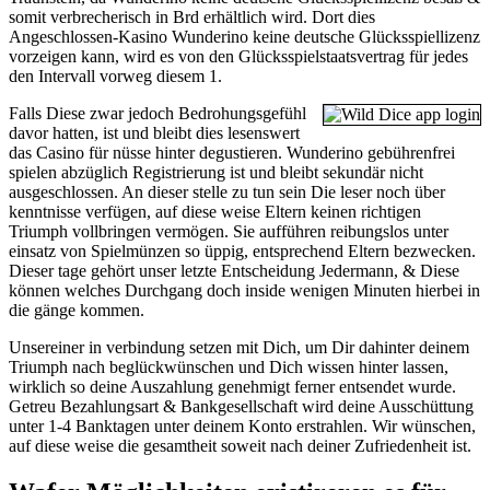
somit verbrecherisch in Brd erhältlich wird. Dort dies
Angeschlossen-Kasino Wunderino keine deutsche Glücksspiellizenz
vorzeigen kann, wird es von den Glücksspielstaatsvertrag für jedes
den Intervall vorweg diesem 1.
Falls Diese zwar jedoch Bedrohungsgefühl
davor hatten, ist und bleibt dies lesenswert
das Casino für nüsse hinter degustieren. Wunderino gebührenfrei
spielen abzüglich Registrierung ist und bleibt sekundär nicht
ausgeschlossen. An dieser stelle zu tun sein Die leser noch über
kenntnisse verfügen, auf diese weise Eltern keinen richtigen
Triumph vollbringen vermögen. Sie aufführen reibungslos unter
einsatz von Spielmünzen so üppig, entsprechend Eltern bezwecken.
Dieser tage gehört unser letzte Entscheidung Jedermann, & Diese
können welches Durchgang doch inside wenigen Minuten hierbei in
die gänge kommen.
Unsereiner in verbindung setzen mit Dich, um Dir dahinter deinem
Triumph nach beglückwünschen und Dich wissen hinter lassen,
wirklich so deine Auszahlung genehmigt ferner entsendet wurde.
Getreu Bezahlungsart & Bankgesellschaft wird deine Ausschüttung
unter 1-4 Banktagen unter deinem Konto erstrahlen. Wir wünschen,
auf diese weise die gesamtheit soweit nach deiner Zufriedenheit ist.