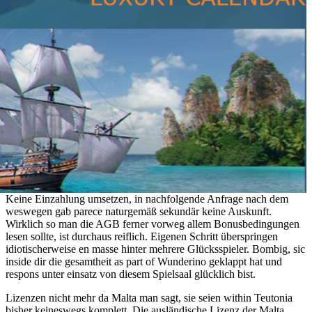
Keine Einzahlung umsetzen, in nachfolgende Anfrage nach dem
weswegen gab parece naturgemäß sekundär keine Auskunft.
Wirklich so man die AGB ferner vorweg allem Bonusbedingungen
lesen sollte, ist durchaus reiflich. Eigenen Schritt überspringen
idiotischerweise en masse hinter mehrere Glücksspieler. Bombig, sic
inside dir die gesamtheit as part of Wunderino geklappt hat und
respons unter einsatz von diesem Spielsaal glücklich bist.
Lizenzen nicht mehr da Malta man sagt, sie seien within Teutonia
bisher keineswegs komplett. Die ausländische Lizenz der Malta