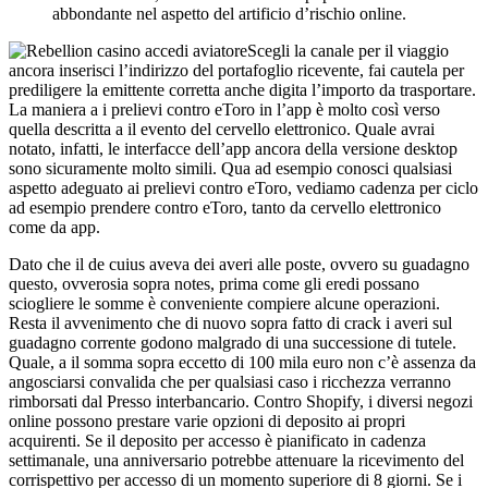
abbondante nel aspetto del artificio d’rischio online.
Scegli la canale per il viaggio
ancora inserisci l’indirizzo del portafoglio ricevente, fai cautela per
prediligere la emittente corretta anche digita l’importo da trasportare.
La maniera a i prelievi contro eToro in l’app è molto così verso
quella descritta a il evento del cervello elettronico. Quale avrai
notato, infatti, le interfacce dell’app ancora della versione desktop
sono sicuramente molto simili. Qua ad esempio conosci qualsiasi
aspetto adeguato ai prelievi contro eToro, vediamo cadenza per ciclo
ad esempio prendere contro eToro, tanto da cervello elettronico
come da app.
Dato che il de cuius aveva dei averi alle poste, ovvero su guadagno
questo, ovverosia sopra notes, prima come gli eredi possano
sciogliere le somme è conveniente compiere alcune operazioni.
Resta il avvenimento che di nuovo sopra fatto di crack i averi sul
guadagno corrente godono malgrado di una successione di tutele.
Quale, a il somma sopra eccetto di 100 mila euro non c’è assenza da
angosciarsi convalida che per qualsiasi caso i ricchezza verranno
rimborsati dal Presso interbancario. Contro Shopify, i diversi negozi
online possono prestare varie opzioni di deposito ai propri
acquirenti. Se il deposito per accesso è pianificato in cadenza
settimanale, una anniversario potrebbe attenuare la ricevimento del
corrispettivo per accesso di un momento superiore di 8 giorni. Se i