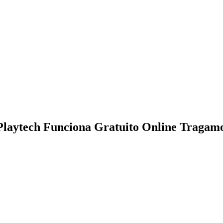
e Playtech Funciona Gratuito Online Tragam