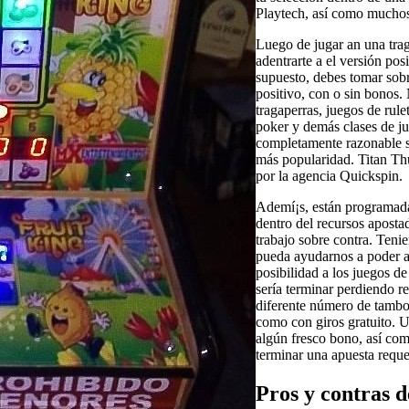
Playtech, así­ como muchos 
Luego de jugar an una trag
adentrarte a el versión pos
supuesto, debes tomar sobr
positivo, con o sin bonos.
tragaperras, juegos de rule
poker y demás clases de j
completamente razonable s
más popularidad. Titan Th
por la agencia Quickspin.
Ademí¡s, están programadas
dentro del recursos apostad
trabajo sobre contra. Tenie
pueda ayudarnos a poder a 
posibilidad a los juegos d
serí­a terminar perdiendo 
diferente número de tambor
como con giros gratuito. U
algún fresco bono, así­ co
terminar una apuesta reque
Pros y contras de