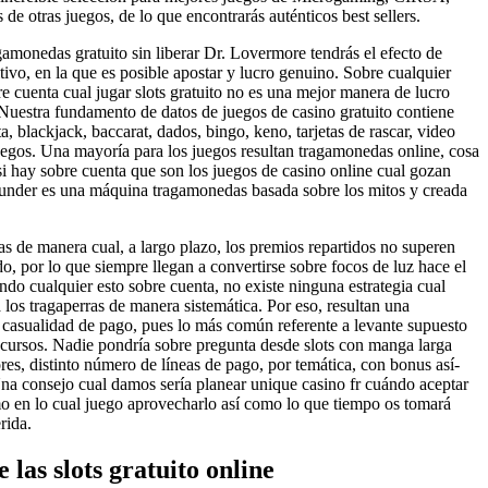
de otras juegos, de lo que encontrarás auténticos best sellers.
amonedas gratuito sin liberar Dr. Lovermore tendrás el efecto de
itivo, en la que es posible apostar y lucro genuino. Sobre cualquier
e cuenta cual jugar slots gratuito no es una mejor manera de lucro
 Nuestra fundamento de datos de juegos de casino gratuito contiene
ta, blackjack, baccarat, dados, bingo, keno, tarjetas de rascar, video
uegos. Una mayoría para los juegos resultan tragamonedas online, cosa
i hay sobre cuenta que son los juegos de casino online cual gozan
under es una máquina tragamonedas basada sobre los mitos y creada
 de manera cual, a largo plazo, los premios repartidos no superen
o, por lo que siempre llegan a convertirse sobre focos de luz hace el
ndo cualquier esto sobre cuenta, no existe ninguna estrategia cual
los tragaperras de manera sistemática. Por eso, resultan una
e casualidad de pago, pues lo más común referente a levante supuesto
recursos. Nadie pondrí­a sobre pregunta desde slots con manga larga
es, distinto número de líneas de pago, por temática, con bonus así­
na consejo cual damos serí­a planear unique casino fr cuándo aceptar
mo en lo cual juego aprovecharlo así­ como lo que tiempo os tomará
rida.
 las slots gratuito online