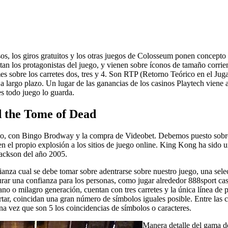
os, los giros gratuitos y los otras juegos de Colosseum ponen concepto 
an los protagonistas del juego, y vienen sobre íconos de tamaño corrien
es sobre los carretes dos, tres y 4. Son RTP (Retorno Teórico en el Juga
 largo plazo. Un lugar de las ganancias de los casinos Playtech viene a 
es todo juego lo guarda.
d the Tome of Dead
go, con Bingo Brodway y la compra de Videobet. Debemos puesto sobre m
n el propio explosión a los sitios de juego online. King Kong ha sido u
Jackson del año 2005.
nza cual se debe tomar sobre adentrarse sobre nuestro juego, una sele
urar una confianza para los personas, como jugar alrededor 888sport c
ano o milagro generación, cuentan con tres carretes y la única línea de 
rtar, coincidan una gran número de símbolos iguales posible. Entre las c
una vez que son 5 los coincidencias de símbolos o caracteres.
Manera detalle del gama d