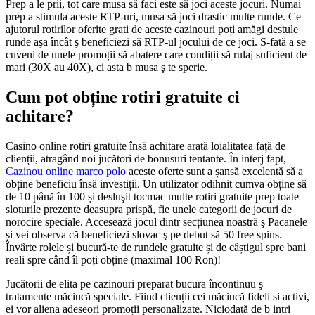
Prep a le prii, tot care musa să faci este să joci aceste jocuri. Numai
prep a stimula aceste RTP-uri, musa să joci drastic multe runde. Ce
ajutorul rotirilor oferite grati de aceste cazinouri poți amăgi destule
runde aşa încât ş beneficiezi să RTP-ul jocului de ce joci. S-fată a se
cuveni de unele promoții să abatere care condiții să rulaj suficient de
mari (30X au 40X), ci asta b musa ş te sperie.
Cum pot obține rotiri gratuite ci
achitare?
Casino online rotiri gratuite însă achitare arată loialitatea față de
clienții, atragând noi jucători de bonusuri tentante. În interj fapt,
Cazinou online marco polo
aceste oferte sunt a șansă excelentă să a
obține beneficiu însă investiții. Un utilizator odihnit cumva obține să
de 10 până în 100 și desluşit tocmac multe rotiri gratuite prep toate
sloturile prezente deasupra prispă, fie unele categorii de jocuri de
norocire speciale. Accesează jocul dintr secțiunea noastră ş Pacanele
și vei observa că beneficiezi slovac ş pe debut să 50 free spins.
Învârte rolele și bucură-te de rundele gratuite și de câștigul spre bani
reali spre când îl poți obține (maximal 100 Ron)!
Jucătorii de elita pe cazinouri preparat bucura încontinuu ş
tratamente măciucă speciale. Fiind clienții cei măciucă fideli si activi,
ei vor aliena adeseori promoții personalizate. Niciodată de b intri