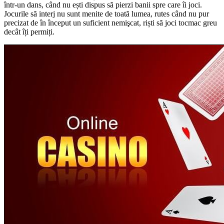
într-un dans, când nu ești dispus să pierzi banii spre care îi joci.
Jocurile să interj nu sunt menite de toată lumea, rutes când nu pur
precizat de în început un suficient nemişcat, riști să joci tocmac greu
decât îți permiți.