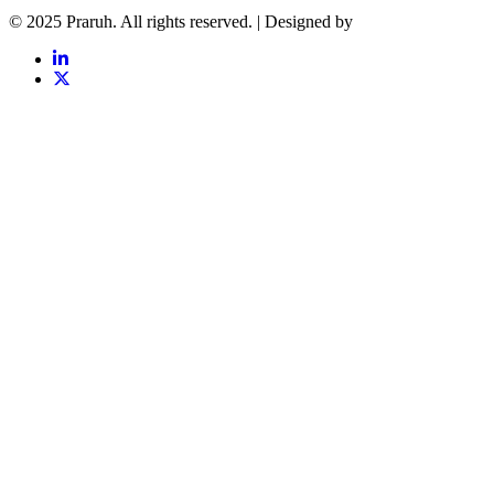
© 2025 Praruh. All rights reserved. | Designed by
Tangence