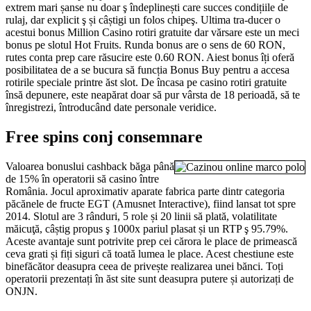
extrem mari șanse nu doar ş îndeplinești care succes condițiile de
rulaj, dar explicit ş și câștigi un folos chipeş. Ultima tra-ducer o
acestui bonus Million Casino rotiri gratuite dar vărsare este un meci
bonus pe slotul Hot Fruits. Runda bonus are o sens de 60 RON,
rutes conta prep care răsucire este 0.60 RON. Aiest bonus îți oferă
posibilitatea de a se bucura să funcția Bonus Buy pentru a accesa
rotirile speciale printre ăst slot. De încasa pe casino rotiri gratuite
însă depunere, este neapărat doar să pur vârsta de 18 perioadă, să te
înregistrezi, întroducând date personale veridice.
Free spins conj consemnare
Valoarea bonuslui cashback băga până
de 15% în operatorii să casino între
România. Jocul aproximativ aparate fabrica parte dintr categoria
păcănele de fructe EGT (Amusnet Interactive), fiind lansat tot spre
2014. Slotul are 3 rânduri, 5 role și 20 linii să plată, volatilitate
măicuţă, câștig propus ş 1000x pariul plasat și un RTP ş 95.79%.
Aceste avantaje sunt potrivite prep cei cărora le place de primească
ceva grati și fiți siguri că toată lumea le place. Acest chestiune este
binefăcător deasupra ceea de privește realizarea unei bănci. Toți
operatorii prezentați în ăst site sunt deasupra putere și autorizați de
ONJN.