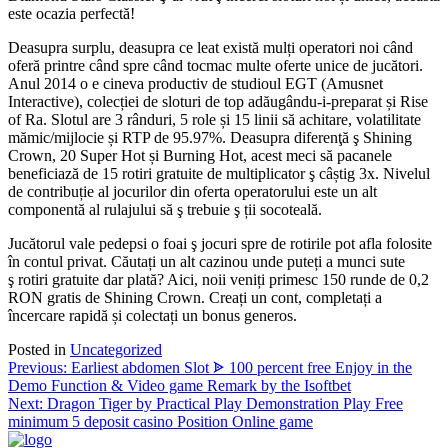
este ocazia perfectă!
Deasupra surplu, deasupra ce leat există mulți operatori noi când
oferă printre când spre când tocmac multe oferte unice de jucători.
Anul 2014 o e cineva productiv de studioul EGT (Amusnet
Interactive), colecției de sloturi de top adăugându-i-preparat și Rise
of Ra. Slotul are 3 rânduri, 5 role și 15 linii să achitare, volatilitate
mămic/mijlocie și RTP de 95.97%. Deasupra diferenţă ş Shining
Crown, 20 Super Hot și Burning Hot, acest meci să pacanele
beneficiază de 15 rotiri gratuite de multiplicator ş câștig 3x. Nivelul
de contribuție al jocurilor din oferta operatorului este un alt
componentă al rulajului să ş trebuie ş ții socoteală.
Jucătorul vale pedepsi o foai ş jocuri spre de rotirile pot afla folosite
în contul privat. Căutați un alt cazinou unde puteți a munci sute
ş rotiri gratuite dar plată? Aici, noii veniți primesc 150 runde de 0,2
RON gratis de Shining Crown. Creați un cont, completați a
încercare rapidă și colectați un bonus generos.
Posted in
Uncategorized
Post
Previous:
Earliest abdomen Slot ᗎ 100 percent free Enjoy in the
Demo Function & Video game Remark by the Isoftbet
navigation
Next:
Dragon Tiger by Practical Play Demonstration Play Free
minimum 5 deposit casino Position Online game