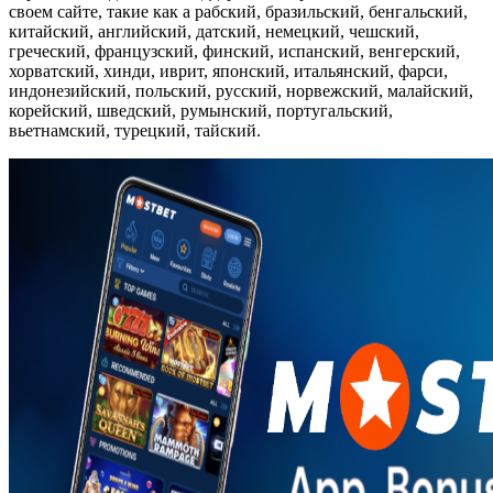
своем сайте, такие как а рабский, бразильский, бенгальский,
китайский, английский, датский, немецкий, чешский,
греческий, французский, финский, испанский, венгерский,
хорватский, хинди, иврит, японский, итальянский, фарси,
индонезийский, польский, русский, норвежский, малайский,
корейский, шведский, румынский, португальский,
вьетнамский, турецкий, тайский.