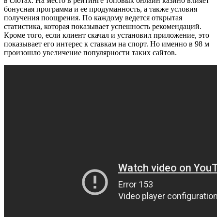
в слотах. На место в рейтинге топовых онлайн казино влияет
бонусная программа и ее продуманность, а также условия
получения поощрения. По каждому ведется открытая
статистика, которая показывает успешность рекомендаций.
Кроме того, если клиент скачал и установил приложение, это
показывает его интерес к ставкам на спорт. Но именно в 98 м
произошло увеличение популярности таких сайтов.