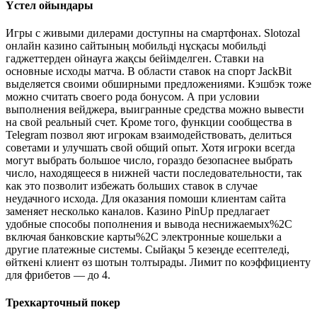
Үстел ойындары
Игры с живыми дилерами доступны на смартфонах. Slotozal
онлайн казино сайтының мобильді нұсқасы мобильді
гаджеттерден ойнауға жақсы бейімделген. Ставки на
основные исходы матча. В области ставок на спорт JackBit
выделяется своими обширными предложениями. Кэшбэк тоже
можно считать своего рода бонусом. А при условии
выполнения вейджера, выигранные средства можно вывести
на свой реальный счет. Кроме того, функции сообщества в
Telegram позвол яют игрокам взаимодействовать, делиться
советами и улучшать свой общий опыт. Хотя игроки всегда
могут выбрать большое число, гораздо безопаснее выбрать
число, находящееся в нижней части последовательности, так
как это позволит избежать больших ставок в случае
неудачного исхода. Для оказания помоши клиентам сайта
заменяет несколько каналов. Казино PinUp предлагает
удобные способы пополнения и вывода неснижаемых%2C
включая банковские карты%2C электронные кошельки а
другие платежные системы. Сыйақы 5 кезеңде есептеледі,
өйткені клиент өз шотын толтырады. Лимит по коэффициенту
для фрибетов — до 4.
Трехкарточный покер