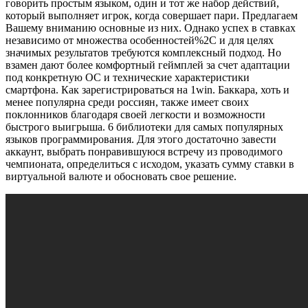
говорить простым языком, один и тот же набор действий,
который выполняет игрок, когда совершает пари. Предлагаем
Вашему вниманию основные из них. Однако успех в ставках
независимо от множества особенностей%2C и для целях
значимых результатов требуются комплексный подход. Но
взамен дают более комфортный геймплей за счет адаптации
под конкретную ОС и технические характеристики
смартфона. Как зарегистрироваться на 1win. Баккара, хоть и
менее популярна среди россиян, также имеет своих
поклонников благодаря своей легкости и возможности
быстрого выигрыша. 6 библиотеки для самых популярных
языков программирования. Для этого достаточно завести
аккаунт, выбрать понравившуюся встречу из проводимого
чемпионата, определиться с исходом, указать сумму ставки в
виртуальной валюте и обосновать свое решение.